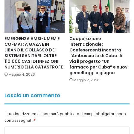
uno dei Paesi più esposti a una domanda sanitaria
complessa e continuativa. In questo contesto la resilienza
del sistema non è un’opzione ma una necessità strategica.
Carenza strutturale di personale
EMERGENZA AMSI-UMEM E
Cooperazione
Secondo le statistiche AMSI-UMEM-UNITI PER UNIRE
CO-MAI : A GAZA E IN
Internazionale:
aggiornate al 31 gennaio 2026, la carenza complessiva
LIBANO IL COLLASSO DEI
Confesercenti incontra
SISTEMI SANITARI. OLTRE
l’Ambasciata di Cuba. Al
nella sanità pubblica italiana ha raggiunto circa 158 mila
110.000 CASI DI INFEZIONI: I
via il progetto “Un
professionisti, in crescita rispetto ai 150mila di fine 2025.
NUMERI DELLA CATASTROFE
farmaco per Cuba” e nuovi
gemellaggi a giugno
La mancanza di oltre 104mila infermieri e circa 48mila
Maggio 4, 2026
Maggio 2, 2026
medici non è un dato contabile ma un fattore che incide
direttamente su liste d’attesa, turni massacranti e riduzione
Lascia un commento
della qualità assistenziale. A questi si aggiungono oltre
37mila operatori socio-sanitari mancanti e più di 22mila
professionisti delle altre aree sanitarie.
Il tuo indirizzo email non sarà pubblicato.
I campi obbligatori sono
Se non si interviene con una pianificazione pluriennale del
contrassegnati
*
fabbisogno, la carenza è destinata a crescere di almeno il
C