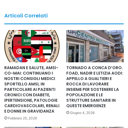
Internazionale UNITI PER UNIRE, i merito al delicato tema
dei professionisti sanitari, in occasione del 20 febbraio
Articoli Correlati
analizza, riflette e afferma che il tempo delle analisi è
finito: servono scelte strutturali.
LE INDAGINI DELLA RETE AMSI-UMEM-UNITI PER UNIRE
AGGIORNATE AL 31 GENNAIO 2026
Il peso che la pandemia lascia oggi sul SSN
RAMADAN E SALUTE, AMSI-
TORNADO A CONCA D’ORO.
La pandemia ha rivelato fragilità che non sono state
CO-MAI: CONTINUANO I
FOAD, NADIR E LETIZIA AODI:
NOSTRI CONSIGLI MEDICI
APPELLO A GUALTIERI E
completamente risolte. Oggi il Servizio Sanitario Nazionale
SPORTELLO AMSI, IN
ROCCA DI LAVORARE
si trova ad affrontare un sistema sotto pressione costante:
PARTICOLARE AI PAZIENTI
INSIEME PER SOSTENERE LA
carenza di personale, aggressioni in aumento, fuga di
CRONICI CON DIABETE,
POPOLAZIONE E LE
IPERTENSIONE, PATOLOGIE
STRUTTURE SANITARIE IN
competenze, blocchi formativi e invecchiamento
CARDIOVASCOLARI, RENALI
QUESTE EMERGENZE
demografico.
E DONNE IN GRAVIDANZA
Giugno 4, 2026
Con oltre il 24,5% della popolazione sopra i 65 anni e un
Febbraio 25, 2026
incremento progressivo delle patologie croniche, l’Italia è