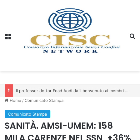
Menu
C
Il professor dottor Foad Aodi dà il benvenuto ai membri del Comitato per le Scienze delle Piramidi e le Scienze Archeologiche…
Home
/
Comunicato Stampa
Comunicato Stampa
SANITÀ. AMSI-UMEM: 158
MILA CARENZE NEL SSN, +36%