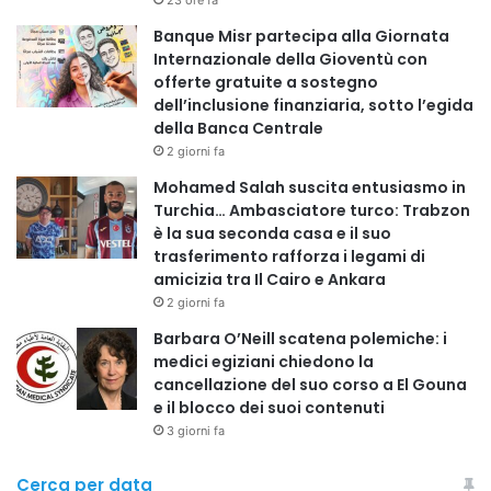
il 20% e il 25% in meno rispetto ai colleghi tedeschi o
Banque Misr partecipa alla Giornata
francesi. Gli infermieri italiani risultano tra i meno retribuiti
Internazionale della Gioventù con
dell’Europa occidentale. Negli ultimi dieci anni il potere
offerte gratuite a sostegno
d’acquisto ha subito un’erosione significativa.
dell’inclusione finanziaria, sotto l’egida
della Banca Centrale
2 giorni fa
Crisi formativa e futuro del sistema
Le iscrizioni alle scuole di infermieristica sono diminuite
Mohamed Salah suscita entusiasmo in
Turchia… Ambasciatore turco: Trabzon
del 12%, con un tasso di abbandono del 20%. Le
è la sua seconda casa e il suo
specializzazioni ad alto rischio, come emergenza-urgenza
trasferimento rafforza i legami di
e anestesia, registrano cali superiori al 15-29%.
amicizia tra Il Cairo e Ankara
Questo significa che la carenza futura è già scritta nei
2 giorni fa
numeri della formazione attuale.
Barbara O’Neill scatena polemiche: i
medici egiziani chiedono la
cancellazione del suo corso a El Gouna
Professionisti sanitari di origine straniera: risorsa
e il blocco dei suoi contenuti
strategica
3 giorni fa
I professionisti sanitari di origine straniera presenti in Italia
sono circa 127.800. Oltre 51mila sono medici e circa 47mila
Cerca per data