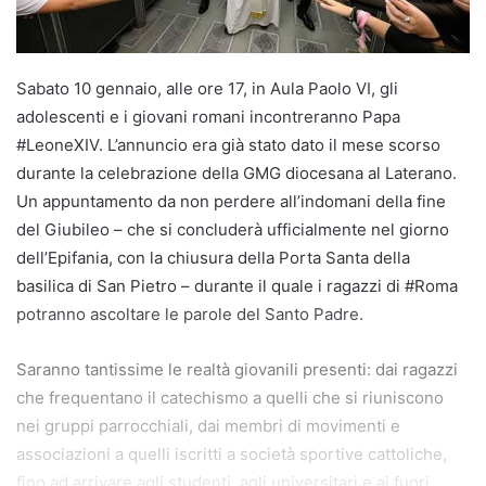
Sabato 10 gennaio, alle ore 17, in Aula Paolo VI, gli
adolescenti e i giovani romani incontreranno Papa
#LeoneXIV. L’annuncio era già stato dato il mese scorso
durante la celebrazione della GMG diocesana al Laterano.
Un appuntamento da non perdere all’indomani della fine
del Giubileo – che si concluderà ufficialmente nel giorno
dell’Epifania, con la chiusura della Porta Santa della
basilica di San Pietro – durante il quale i ragazzi di #Roma
potranno ascoltare le parole del Santo Padre.
Saranno tantissime le realtà giovanili presenti: dai ragazzi
che frequentano il catechismo a quelli che si riuniscono
nei gruppi parrocchiali, dai membri di movimenti e
associazioni a quelli iscritti a società sportive cattoliche,
fino ad arrivare agli studenti, agli universitari e ai fuori