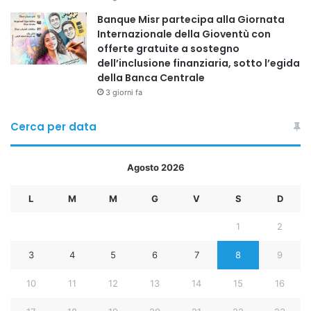
Banque Misr partecipa alla Giornata
Internazionale della Gioventù con
offerte gratuite a sostegno
dell’inclusione finanziaria, sotto l’egida
della Banca Centrale
3 giorni fa
Cerca per data
Agosto 2026
L
M
M
G
V
S
D
1
2
3
4
5
6
7
8
9
10
11
12
13
14
15
16