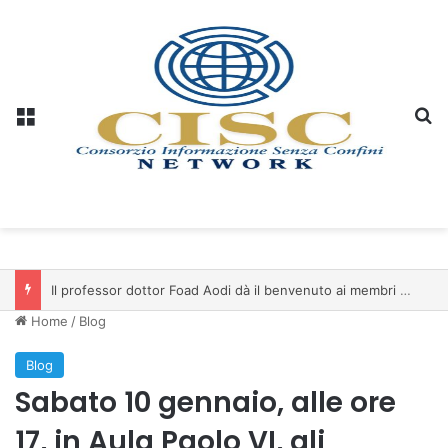
Menu
C
Il professor dottor Foad Aodi dà il benvenuto ai membri del Comitato per le Scienze delle Piramidi e le Scienze Archeologiche…
Home
/
Blog
Blog
Sabato 10 gennaio, alle ore
17, in Aula Paolo VI, gli