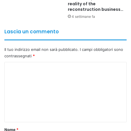
reality of the
reconstruction business…
4 settimane fa
Lascia un commento
Il tuo indirizzo email non sarà pubblicato.
I campi obbligatori sono
contrassegnati
*
C
o
m
m
e
n
t
o
Nome
*