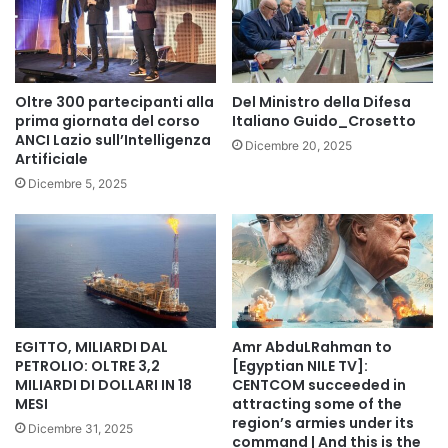
I biglietti potranno poi essere ritirati presso l’Ufficio per la
pastorale giovanile della diocesi di Roma (Vicariato di
Roma – piazza San Giovanni in Laterano 6 – secondo
Oltre 300 partecipanti alla
Del Ministro della Difesa
piano), nei giorni e negli orari indicati di seguito: mercoledì
prima giornata del corso
Italiano Guido_Crosetto
ANCI Lazio sull’Intelligenza
7 gennaio p.v. negli orari di ufficio; giovedì 8 gennaio con
Dicembre 20, 2025
Artificiale
estensione dell’orario fino alle 18; venerdì 9 gennaio con
Dicembre 5, 2025
estensione dell’orario fino alle 18.
Copy URL
EGITTO, MILIARDI DAL
Amr AbduLRahman to
PETROLIO: OLTRE 3,2
[Egyptian NILE TV]:
MILIARDI DI DOLLARI IN 18
CENTCOM succeeded in
MESI
attracting some of the
region’s armies under its
Dicembre 31, 2025
command | And this is the