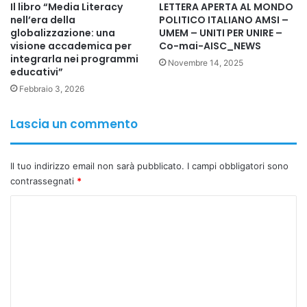
Il libro “Media Literacy
LETTERA APERTA AL MONDO
nell’era della
POLITICO ITALIANO AMSI –
globalizzazione: una
UMEM – UNITI PER UNIRE –
visione accademica per
Co-mai-AISC_NEWS
integrarla nei programmi
Novembre 14, 2025
educativi”
Febbraio 3, 2026
Lascia un commento
Il tuo indirizzo email non sarà pubblicato.
I campi obbligatori sono
contrassegnati
*
C
o
m
m
e