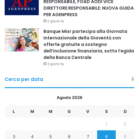
RESPONSABILE, FOAD AODI VICE
DIRETTORE RESPONSABILE: NUOVA GUIDA
PER AGENPRESS
2 giorni fa
Banque Misr partecipa alla Giornata
Internazionale della Gioventù con
offerte gratuite a sostegno
dell’inclusione finanziaria, sotto l’egida
della Banca Centrale
3 giorni fa
Cerca per data
Agosto 2026
L
M
M
G
V
S
D
1
2
3
4
5
6
7
8
9