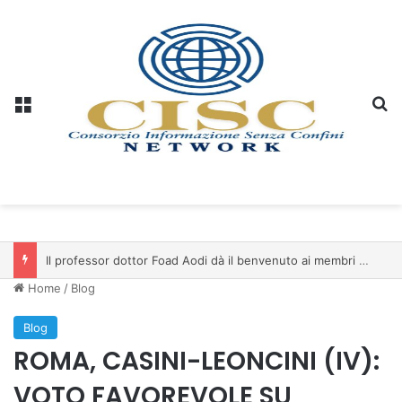
Menu
C
Il professor dottor Foad Aodi dà il benvenuto ai membri del Comitato per le Scienze delle Piramidi e le Scienze Archeologiche…
Home
/
Blog
Blog
ROMA, CASINI-LEONCINI (IV):
VOTO FAVOREVOLE SU