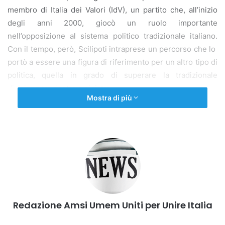
membro di Italia dei Valori (IdV), un partito che, all’inizio
degli anni 2000, giocò un ruolo importante
nell’opposizione al sistema politico tradizionale italiano.
Con il tempo, però, Scilipoti intraprese un percorso che lo
portò a essere una figura di riferimento per un altro tipo di
politica, quella in grado di superare la tradizionale
divisione tra destra e sinistra.
Mostra di più
Nel 2010, infatti, il senatore Scilipoti fece un passo
importante: passò dal gruppo dell’Italia dei Valori alla
maggioranza di governo, durante il governo Berlusconi.
Questo gesto fu visto come un atto di discontinuità, ma
anche come un esempio di pragmatismo politico, che lo
rese un interlocutore prezioso in momenti di incertezze
politiche.
Redazione Amsi Umem Uniti per Unire Italia
La sua caratteristica principale fu quella di essere un