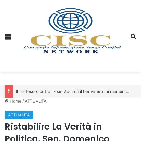
Menu
C
Il professor dottor Foad Aodi dà il benvenuto ai membri del Comitato per le Scienze delle Piramidi e le Scienze Archeologiche…
Home
/
ATTUALITÀ
ATTUALITÀ
Ristabilire La Verità in
Politica. Sen. Domenico