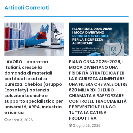
“ponte” tra le diverse anime della politica italiana. Non
Articoli Correlati
tanto per una sua posizione ideologica definita, ma per la
sua abilità di costruire coalizioni e alleanze che, in
determinati momenti risultarono decisive per il
mantenimento della stabilità del governo.
Il senatore Scilipoti ha sempre posto al centro della sua
azione politica l’idea che il bene del paese vada oltre le
LAVORO. Laboratori
PIANO CNSA 2026-2028, I
differenze politiche. In un’epoca di crescente
italiani, cresce la
MOCA DIVENTANO UNA
polarizzazione, in cui la politica italiana sembra divisa tra
domanda di materiali
PRIORITÀ STRATEGICA PER
certificati e ad alta
LA SICUREZZA ALIMENTARE.
forze opposte, la sua attitudine è stata sempre quella di
purezza. Chebios (Gruppo
UNA FILIERA CHE VALE OLTRE
cercare il dialogo, il compromesso, senza rimanere
Ecosafety) potenzia
620 MILIARDI DI EURO
soluzioni tecniche e
CHIAMATA A RAFFORZARE
ancorato a dogmi ideologici.
supporto specialistico per
CONTROLLI, TRACCIABILITÀ
università, ARPA, industria
E PREVENZIONE LUNGO
Questa sua attitudine è stata particolarmente evidente
e ricerca
TUTTA LA CATENA
PRODUTTIVA
durante i momenti di crisi del governo, in cui la sua
Marzo 3, 2026
Giugno 23, 2026
presenza al Senato ha garantito numerose volte la tenuta