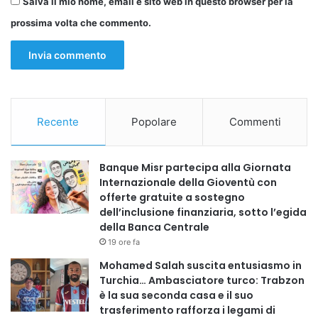
Salva il mio nome, email e sito web in questo browser per la
tra diverse forze politiche abbiano contribuito a garantire
prossima volta che commento.
la stabilità politica del paese.
Il Senatore Scilipoti, con la sua capacità di dialogo e di
costruzione di alleanze, riuscì a rispondere ad una
necessità fondamentale della politica italiana: quella di
trovare punti di convergenza anche nelle situazioni più
Recente
Popolare
Commenti
difficili. In un contesto in cui la frammentazione politica
sembrava dilagare, la sua figura resta un esempio di come,
Banque Misr partecipa alla Giornata
talvolta, la politica possa ancora essere in grado di unire.
Internazionale della Gioventù con
offerte gratuite a sostegno
Aurelio Coppeto (Direttore AgenPress)
dell’inclusione finanziaria, sotto l’egida
della Banca Centrale
19 ore fa
Mohamed Salah suscita entusiasmo in
Copy URL
Turchia… Ambasciatore turco: Trabzon
è la sua seconda casa e il suo
trasferimento rafforza i legami di