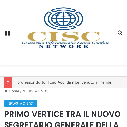
Menu
C
Il professor dottor Foad Aodi dà il benvenuto ai membri del Comitato per le Scienze delle Piramidi e le Scienze Archeologiche…
Home
/
NEWS MONDO
NEWS MONDO
PRIMO VERTICE TRA IL NUOVO
SEGRETARIO GENERALE DELLA