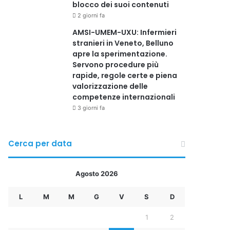
blocco dei suoi contenuti
2 giorni fa
AMSI-UMEM-UXU: Infermieri
stranieri in Veneto, Belluno
apre la sperimentazione.
Servono procedure più
rapide, regole certe e piena
valorizzazione delle
competenze internazionali
3 giorni fa
Cerca per data
Agosto 2026
L
M
M
G
V
S
D
1
2