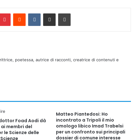
Pinterest
Reddit
VKontakte
Condividi via mail
Stampa
rittrice, poetessa, autrice di racconti, creatrice di contenuti e
Matteo Piantedosi: Ho
incontrato a Tripoli il mio
 dottor Foad Aodi dà
omologo libico Imad Trabelsi
 ai membri del
per un confronto sui principali
 le Scienze delle
dossier di comune interesse
e Scienze