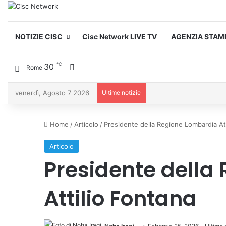
NOTIZIE CISC
Cisc Network LIVE TV
AGENZIA STAM
℃
30
Cambia aspetto
Rome
venerdì, Agosto 7 2026
Ultime notizie
Home
/
Articolo
/
Presidente della Regione Lombardia Att
Articolo
Presidente della
Attilio Fontana