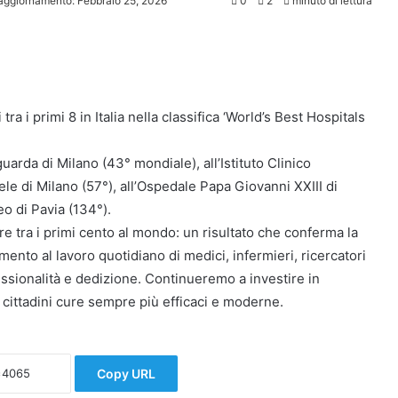
aggiornamento: Febbraio 25, 2026
0
2
minuto di lettura
a i primi 8 in Italia nella classifica ‘World’s Best Hospitals
rda di Milano (43° mondiale), all’Istituto Clinico
le di Milano (57°), all’Ospedale Papa Giovanni XXIII di
o di Pavia (134°).
 tre tra i primi cento al mondo: un risultato che conferma la
mento al lavoro quotidiano di medici, infermieri, ricercatori
essionalità e dedizione. Continueremo a investire in
 cittadini cure sempre più efficaci e moderne.
Copy URL