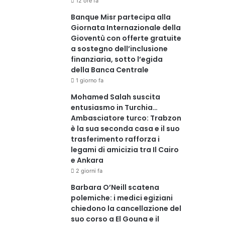
12 ore fa
Banque Misr partecipa alla
Giornata Internazionale della
Gioventù con offerte gratuite
a sostegno dell’inclusione
finanziaria, sotto l’egida
della Banca Centrale
1 giorno fa
Mohamed Salah suscita
entusiasmo in Turchia…
Ambasciatore turco: Trabzon
è la sua seconda casa e il suo
trasferimento rafforza i
legami di amicizia tra Il Cairo
e Ankara
2 giorni fa
Barbara O’Neill scatena
polemiche: i medici egiziani
chiedono la cancellazione del
suo corso a El Gouna e il