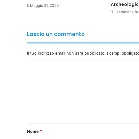
Archeologi
Maggio 21, 2026
1 settimana fa
Lascia un commento
Il tuo indirizzo email non sarà pubblicato.
I campi obbligat
C
o
m
m
e
n
t
o
Nome
*
*