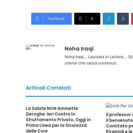
LinkedIn
Tumblr
Facebook
X
Noha Iraqi
Noha Iraqi... Laureata in Lettere... Sc
utente che carica contenuti.
Articoli Correlati
La Salute NON Ammette
Deroghe: Ieri Contro lo
Il professor
Sfruttamento Privato, Oggi in
il benvenuto
Prima Linea per la Sicurezza
Comitato per
delle Cure
Piramidi e l