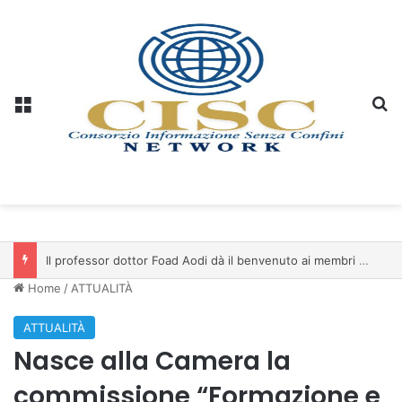
Menu
C
Il professor dottor Foad Aodi dà il benvenuto ai membri del Comitato per le Scienze delle Piramidi e le Scienze Archeologiche…
Home
/
ATTUALITÀ
ATTUALITÀ
Nasce alla Camera la
commissione “Formazione e