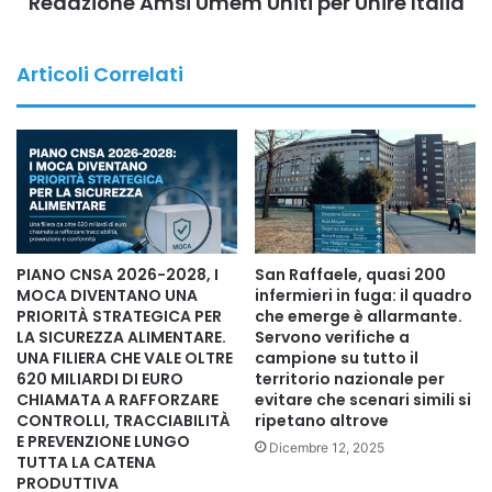
Redazione Amsi Umem Uniti per Unire Italia
Tra i partecipanti: Laura Mazza, presidente di
Articoli Correlati
Federformazione, Nobel Prize Teacher 2026 e presidente
del tavolo tecnico su Formazione e Lavoro dell’Intergruppo
Parlamentare per il Sud, le Isole Minori e le Aree Fragili;
Patrizia Angelotti, CEO di Accurate, Digit’ed Company,
realtà d’eccellenza nel settore della medical education in
simulazione, impegnata nella promozione di una sanità
sempre più sicura, innovativa e orientata alla qualità delle
PIANO CNSA 2026-2028, I
San Raffaele, quasi 200
cure; Luisa Pannone della Fondazione Enea Tech
MOCA DIVENTANO UNA
infermieri in fuga: il quadro
Biomedical; Mariastella Giorlandino, presidente della
PRIORITÀ STRATEGICA PER
che emerge è allarmante.
LA SICUREZZA ALIMENTARE.
Servono verifiche a
Fondazione Artemisia, Presidente UAP, Presidente
UNA FILIERA CHE VALE OLTRE
campione su tutto il
Confapi e Presidente Confimea; il generale Paolo Poletti,
620 MILIARDI DI EURO
territorio nazionale per
docente presso la Link Campus University, componente
CHIAMATA A RAFFORZARE
evitare che scenari simili si
CONTROLLI, TRACCIABILITÀ
ripetano altrove
scientifico della Scuola di Alta Formazione e membro della
E PREVENZIONE LUNGO
Dicembre 12, 2025
Commissione Innovazione e Digitalizzazione dei Servizi
TUTTA LA CATENA
PRODUTTIVA
Sanitari presso il Ministero della Salute, Senior Advisor di