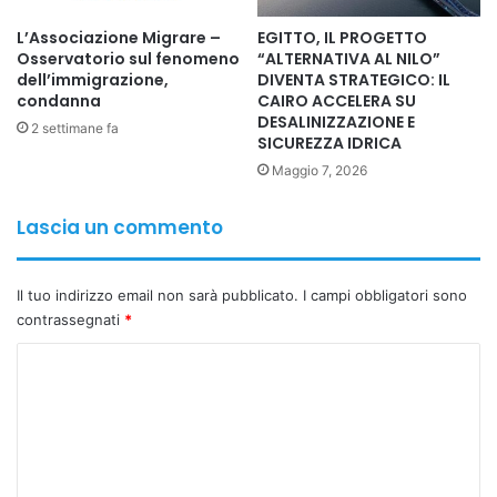
e scientifica, sfruttando le competenze acquisite per
L’Associazione Migrare –
EGITTO, IL PROGETTO
affrontare le moderne problematiche gestionali e lo
Osservatorio sul fenomeno
“ALTERNATIVA AL NILO”
dell’immigrazione,
DIVENTA STRATEGICO: IL
sviluppo istituzionale. Ha espresso la sua gratitudine a tutti
condanna
CAIRO ACCELERA SU
coloro che hanno condiviso la gioia di questo traguardo e
DESALINIZZAZIONE E
2 settimane fa
SICUREZZA IDRICA
ha augurato a tutti i ricercatori e studenti un continuo
successo.
Maggio 7, 2026
Lascia un commento
Il tuo indirizzo email non sarà pubblicato.
I campi obbligatori sono
contrassegnati
*
C
o
m
m
e