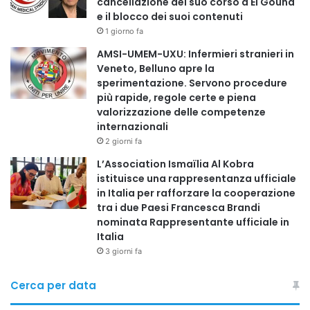
cancellazione del suo corso a El Gouna
e il blocco dei suoi contenuti
1 giorno fa
Copy URL
AMSI-UMEM-UXU: Infermieri stranieri in
Veneto, Belluno apre la
sperimentazione. Servono procedure
più rapide, regole certe e piena
valorizzazione delle competenze
internazionali
2 giorni fa
L’Association Ismaïlia Al Kobra
istituisce una rappresentanza ufficiale
in Italia per rafforzare la cooperazione
tra i due Paesi Francesca Brandi
nominata Rappresentante ufficiale in
Italia
3 giorni fa
Cerca per data