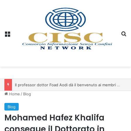
Menu
C
Il professor dottor Foad Aodi dà il benvenuto ai membri del Comitato per le Scienze delle Piramidi e le Scienze Archeologiche…
Home
/
Blog
Blog
Mohamed Hafez Khalifa
consegue il Dottorato in