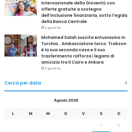
Internazionale della Gioventù con
offerte gratuite a sostegno
dell’inclusione finanziaria, sotto l’egida
della Banca Centrale
2 giorni fa
Mohamed Salah suscita entusiasmo in
Turchia… Ambasciatore turco: Trabzon
è la sua seconda casa e il suo
trasferimento rafforza i legami di
amicizia tra Il Cairo e Ankara
2 giorni fa
Cerca per data
Agosto 2026
L
M
M
G
V
S
D
1
2