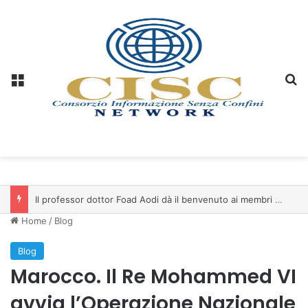
Menu
C
Il professor dottor Foad Aodi dà il benvenuto ai membri del Comitato per le Scienze delle Piramidi e le Scienze Archeologiche…
Home
/
Blog
Blog
Marocco. Il Re Mohammed VI
avvia l’Operazione Nazionale