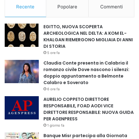
questa iniziativa di solidarietà.
Recente
Popolare
Commenti
Dal suo lancio nel 1998, l’Operazione Nazionale di aiuti
alimentari ha mobilitato un budget totale di oltre 2,5
EGITTO, NUOVA SCOPERTA
miliardi di dirham, con il numero di famiglie beneficiarie
ARCHEOLOGICA NEL DELTA: A KOM EL-
che è aumentato da 34.100 nel 1998 a un milione a partire
KHALGAN RIEMERGONO MIGLIAIA DI ANNI
dal 2023.
DI STORIA
L’operazione “Ramadan 1447” si aggiunge così alle diverse
5 ore fa
azioni e iniziative umanitarie intraprese da Sua Maestà il
Claudia Conte presenta in Calabria il
romanzo civile Dove nascono i silenzi:
Re Mohammed VI con l’obiettivo di promuovere una cultura
doppio appuntamento a Belmonte
della solidarietà, rafforzare la coesione della società
Calabro e Soverato
marocchina e garantire uno sviluppo umano inclusivo e
6 ore fa
duraturo.
AURELIO COPPETO DIRETTORE
RESPONSABILE, FOAD AODI VICE
DIRETTORE RESPONSABILE: NUOVA GUIDA
PER AGENPRESS
Copy URL
1 giorno fa
Banque Misr partecipa alla Giornata