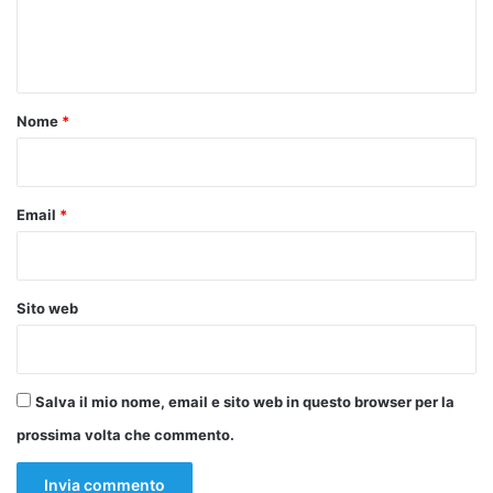
e
rinnovamento — ancorate alla giustizia, alla convivenza e
alla dignità umana condivisa.
n
t
@RIPRODUZIONE RISERVATA
o
Nome
*
*
Copy URL
Email
*
Sito web
Salva il mio nome, email e sito web in questo browser per la
prossima volta che commento.