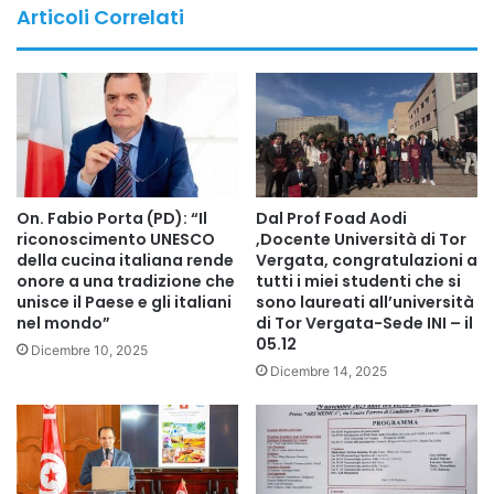
come minaccia e presentando Israele come partner di
Articoli Correlati
sicurezza indispensabile per l’Europa. Queste narrazioni si
intrecciano con la retorica dei populismi di destra, che
descrivono la migrazione musulmana come una sfida
culturale e di sicurezza, influenzando la legislazione e le
campagne elettorali in tutto il continente.
Nonostante ciò, le ricerche empiriche dimostrano
On. Fabio Porta (PD): “Il
Dal Prof Foad Aodi
costantemente che la stragrande maggioranza dei
riconoscimento UNESCO
,Docente Università di Tor
della cucina italiana rende
Vergata, congratulazioni a
musulmani europei respinge l’estremismo e sostiene valori
onore a una tradizione che
tutti i miei studenti che si
pienamente compatibili con le società in cui vive. Le
unisce il Paese e gli italiani
sono laureati all’università
seconde e terze generazioni registrano livelli crescenti di
nel mondo”
di Tor Vergata-Sede INI – il
05.12
istruzione, occupazione e partecipazione civica —
Dicembre 10, 2025
Dicembre 14, 2025
contraddicendo le affermazioni secondo cui l’Islam
sarebbe incompatibile con la vita europea.
Le sensibilità storiche irrisolte dell’Europa — in particolare
quelle legate all’Olocausto — continuano a influenzare la