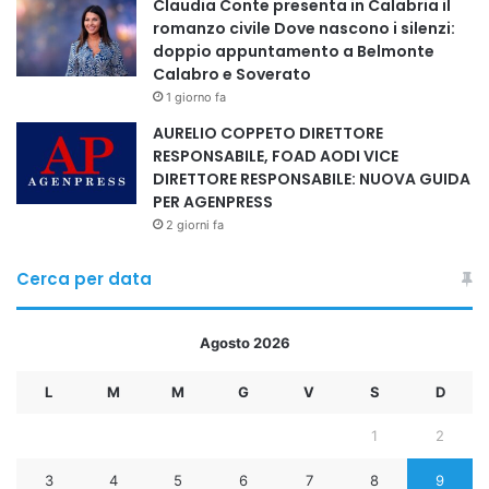
Claudia Conte presenta in Calabria il
romanzo civile Dove nascono i silenzi:
doppio appuntamento a Belmonte
Calabro e Soverato
1 giorno fa
AURELIO COPPETO DIRETTORE
RESPONSABILE, FOAD AODI VICE
DIRETTORE RESPONSABILE: NUOVA GUIDA
PER AGENPRESS
2 giorni fa
Cerca per data
Agosto 2026
L
M
M
G
V
S
D
1
2
3
4
5
6
7
8
9