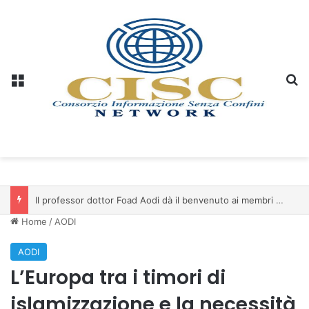
Menu
C
Il professor dottor Foad Aodi dà il benvenuto ai membri del Comitato per le Scienze delle Piramidi e le Scienze Archeologiche…
Home
/
AODI
AODI
L’Europa tra i timori di
islamizzazione e la necessità