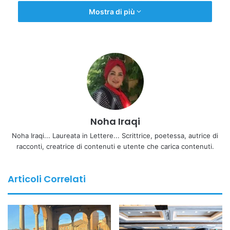
oggi entra in una fase di maturità operativa.
Mostra di più
L’Egitto non accetta più di essere relegato a semplice
garante di equilibri decisi altrove. Al contrario, sotto la
guida di Abdel Fattah al-Sisi, il Paese mira a riaffermare il
proprio ruolo storico come asse portante del sistema
arabo, capace di incidere sugli sviluppi regionali e non
soltanto di reagirvi.
Perché Algeria e Iraq non sono scelte casuali
Noha Iraqi
Noha Iraqi... Laureata in Lettere... Scrittrice, poetessa, autrice di
Il rafforzamento dei rapporti con Algeria e Iraq risponde a
racconti, creatrice di contenuti e utente che carica contenuti.
una logica geopolitica precisa. Entrambi rappresentano
snodi strategici:
Articoli Correlati
●l’Algeria garantisce profondità nel Nord Africa e nel
Mediterraneo occidentale;
●l’Iraq consente proiezione verso il Levante e il Golfo.