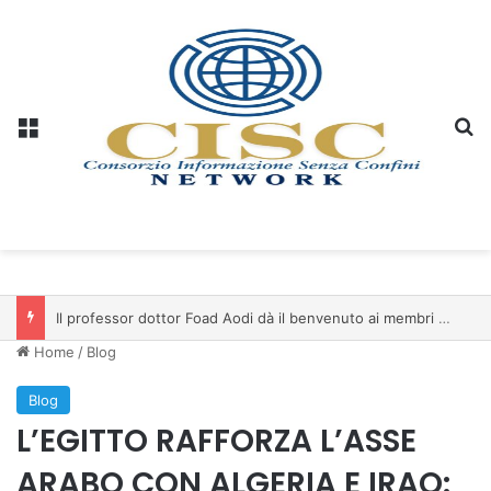
Menu
C
Il professor dottor Foad Aodi dà il benvenuto ai membri del Comitato per le Scienze delle Piramidi e le Scienze Archeologiche…
Home
/
Blog
Blog
L’EGITTO RAFFORZA L’ASSE
ARABO CON ALGERIA E IRAQ: