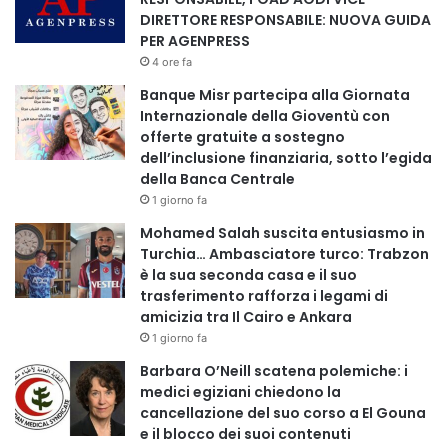
L’attivismo egiziano in Libia e Sudan risponde a un
DIRETTORE RESPONSABILE: NUOVA GUIDA
imperativo esistenziale: la sicurezza nazionale egiziana
PER AGENPRESS
inizia oltre i propri confini.
4 ore fa
Banque Misr partecipa alla Giornata
In Libia, il Cairo sostiene una soluzione fondata su
Internazionale della Gioventù con
offerte gratuite a sostegno
istituzioni statali forti e un esercito unificato, opponendosi
dell’inclusione finanziaria, sotto l’egida
alla logica delle milizie.
della Banca Centrale
In Sudan, l’obiettivo è evitare il collasso di uno Stato chiave
1 giorno fa
per:
Mohamed Salah suscita entusiasmo in
Turchia… Ambasciatore turco: Trabzon
●il bacino del Nilo,
è la sua seconda casa e il suo
●la sicurezza del Mar Rosso,
trasferimento rafforza i legami di
amicizia tra Il Cairo e Ankara
●la stabilità del Corno d’Africa.
1 giorno fa
Barbara O’Neill scatena polemiche: i
In entrambi i teatri, l’Egitto opera per prevenire il caos, non
medici egiziani chiedono la
per sfruttarlo.
cancellazione del suo corso a El Gouna
e il blocco dei suoi contenuti