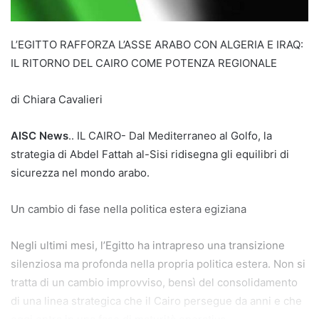
L’EGITTO RAFFORZA L’ASSE ARABO CON ALGERIA E IRAQ:
IL RITORNO DEL CAIRO COME POTENZA REGIONALE
di Chiara Cavalieri
AISC News
.. IL CAIRO- Dal Mediterraneo al Golfo, la
strategia di Abdel Fattah al-Sisi ridisegna gli equilibri di
sicurezza nel mondo arabo.
Un cambio di fase nella politica estera egiziana
Negli ultimi mesi, l’Egitto ha intrapreso una transizione
silenziosa ma profonda nella propria politica estera. Non si
tratta di un cambio improvviso, bensì del consolidamento
di una linea strategica che il Cairo persegue da anni e che