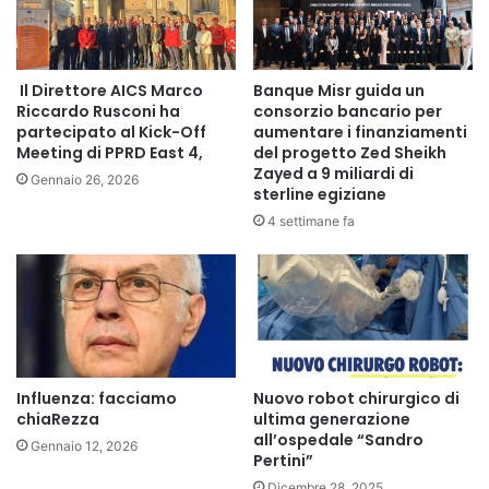
Insieme, questi due assi permettono al Cairo di costruire
una continuità geopolitica araba che attraversa il
Il Direttore AICS Marco
Banque Misr guida un
continente, rafforzando la capacità collettiva di
Riccardo Rusconi ha
consorzio bancario per
autodeterminazione regionale.
partecipato al Kick-Off
aumentare i finanziamenti
Meeting di PPRD East 4,
del progetto Zed Sheikh
Zayed a 9 miliardi di
Gennaio 26, 2026
L’asse con l’Algeria: sicurezza prima di tutto
sterline egiziane
4 settimane fa
La convergenza tra Egitto e Algeria è fondata su una
visione condivisa della sicurezza come precondizione
dello sviluppo. Entrambi i Paesi rifiutano modelli di
“stabilizzazione esterna” e privilegiano:
●la centralità dello Stato nazionale,
Influenza: facciamo
Nuovo robot chirurgico di
●il controllo delle frontiere,
chiaRezza
ultima generazione
●il contrasto a milizie e attori non statali armati.
all’ospedale “Sandro
Gennaio 12, 2026
Pertini”
Dicembre 28, 2025