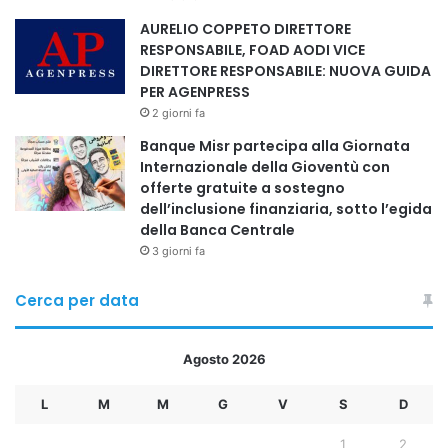
PROF. FOAD AODI
AURELIO COPPETO DIRETTORE
RESPONSABILE, FOAD AODI VICE
DIRETTORE RESPONSABILE: NUOVA GUIDA
PER AGENPRESS
Copy URL
2 giorni fa
Banque Misr partecipa alla Giornata
Internazionale della Gioventù con
offerte gratuite a sostegno
dell’inclusione finanziaria, sotto l’egida
della Banca Centrale
3 giorni fa
Cerca per data
Agosto 2026
L
M
M
G
V
S
D
1
2