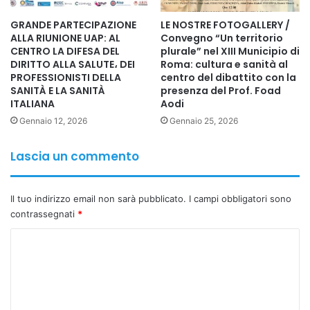
definita nella
delega per la riforma delle professioni
GRANDE PARTECIPAZIONE
LE NOSTRE FOTOGALLERY /
sanitarie
attualmente all’esame parlamentare.
ALLA RIUNIONE UAP: AL
Convegno “Un territorio
CENTRO LA DIFESA DEL
plurale” nel XIII Municipio di
DIRITTO ALLA SALUTE، DEI
Roma: cultura e sanità al
Il contesto della carenza infermieristica
PROFESSIONISTI DELLA
centro del dibattito con la
Il provvedimento si inserisce in un quadro di
forte carenza
SANITÀ E LA SANITÀ
presenza del Prof. Foad
di personale infermieristico
. Le stime istituzionali più
ITALIANA
Aodi
accreditate indicano un fabbisogno nazionale nell’ordine di
Gennaio 12, 2026
Gennaio 25, 2026
60–65mila professionisti
, con effetti evidenti sia
Lascia un commento
sull’assistenza ospedaliera sia sui servizi territoriali. La
criticità alimenta il dibattito sulla necessità di rendere la
professione più attrattiva e sostenibile nel tempo.
Il tuo indirizzo email non sarà pubblicato.
I campi obbligatori sono
contrassegnati
*
Calo di attrattività dei corsi triennali
C
Un segnale considerato particolarmente rilevante è
o
emerso nell’ultimo anno accademico, quando
i posti
m
disponibili nei corsi di laurea triennale in infermieristica
hanno superato il numero dei candidati
. Il decreto tenta di
m