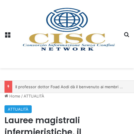
Menu
C
Il professor dottor Foad Aodi dà il benvenuto ai membri del Comitato per le Scienze delle Piramidi e le Scienze Archeologiche…
Home
/
ATTUALITÀ
ATTUALITÀ
Lauree magistrali
infermieristiche, il