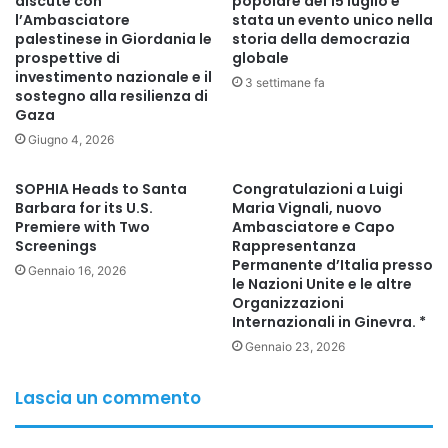
discute con
popolare del 15 luglio è
grande cura dedicata ai cavalli arabi durante il regno del
l’Ambasciatore
stata un evento unico nella
principe Muhammad Ali Tawfiq nel XX secolo. Ciò ha
palestinese in Giordania le
storia della democrazia
prospettive di
globale
contribuito a consolidare la reputazione mondiale
investimento nazionale e il
dell’Egitto nella conservazione delle linee di sangue dei
3 settimane fa
sostegno alla resilienza di
cavalli di razza pura.
Gaza
Giugno 4, 2026
Diversi esperti nell’allevamento del cavallo arabo hanno
affermato che l’Egyptian Horse Festival è diventato
SOPHIA Heads to Santa
Congratulazioni a Luigi
Barbara for its U.S.
Maria Vignali, nuovo
un’importante piattaforma per mostrare il patrimonio
Premiere with Two
Ambasciatore e Capo
equestre egiziano, oltre al suo ruolo nel sostenere il
Screenings
Rappresentanza
Permanente d’Italia presso
turismo culturale e storico e nel promuovere l’interesse
Gennaio 16, 2026
le Nazioni Unite e le altre
internazionale per le razze di cavalli arabi egiziani,
Organizzazioni
rinomate in tutto il mondo per la loro purezza e bellezza.
Internazionali in Ginevra. *
Gennaio 23, 2026
L’ambasciatore Saleh Mutlu ha concluso il suo intervento
affermando: “Ciò che ho visto all’Egyptian Horse Festival
Lascia un commento
riflette la profondità della civiltà egiziana e la ricchezza
delle sue antiche tradizioni nell’allevamento di cavalli arabi