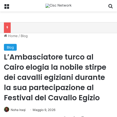
Menu
C
Home
/
Blog
Blog
L’Ambasciatore turco al
Cairo elogia la nobile stirpe
dei cavalli egiziani durante
la sua partecipazione al
Festival del Cavallo Egizio
Noha Iraqi
Maggio 9, 2026