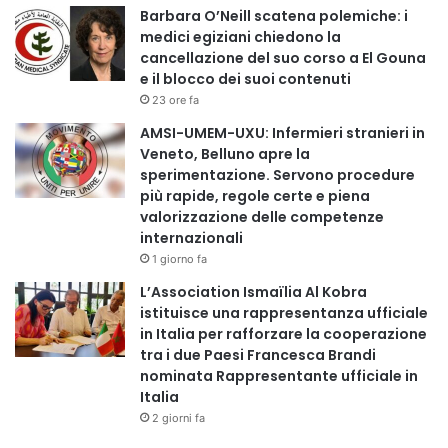
Barbara O’Neill scatena polemiche: i
professioniste sanitarie di origine straniera segnala di
medici egiziani chiedono la
aver subito almeno un episodio di discriminazione o
cancellazione del suo corso a El Gouna
atteggiamenti ostili nel contesto lavorativo, percentuale
e il blocco dei suoi contenuti
che sale nei reparti più esposti alla pressione
23 ore fa
assistenziale.
AMSI-UMEM-UXU: Infermieri stranieri in
Veneto, Belluno apre la
sperimentazione. Servono procedure
Secondo le elaborazioni della rete associativa e dei
più rapide, regole certe e piena
movimenti, molte di queste professioniste lavorano nei
valorizzazione delle competenze
reparti più impegnativi e nei servizi ad alta intensità
internazionali
assistenziale, contribuendo in modo determinante al
1 giorno fa
funzionamento della sanità.
L’Association Ismaïlia Al Kobra
istituisce una rappresentanza ufficiale
«Le professioniste sanitarie straniere rappresentano una
in Italia per rafforzare la cooperazione
tra i due Paesi Francesca Brandi
risorsa fondamentale per il nostro sistema sanitario»,
nominata Rappresentante ufficiale in
sottolinea Aodi. «Tuttavia in alcuni casi si trovano a dover
Italia
affrontare non solo le difficoltà del lavoro sanitario ma
2 giorni fa
anche episodi di diffidenza o discriminazione».