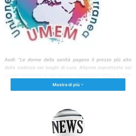
Aodi: “Le donne della sanità pagano il prezzo più alto
della violenza nei luoghi di cura. Allarme soprattutto nei
pronto soccorso e nei reparti psichiatrici.
Circa il 38%
delle professioniste sanitarie straniere segnala episodi di
Mostra di più
discriminazione nei luoghi di lavoro. Le più colpite
risultano le donne provenienti dai Paesi dell’Est, mentre
tra le motivazioni segnalate compaiono pregiudizi legati
all’origine, all’uso del velo o all’abbigliamento.
ROMA, 7 MARZO 2026 –
Le aggressioni contro il