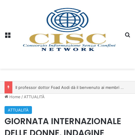
Menu
C
Il professor dottor Foad Aodi dà il benvenuto ai membri del Comitato per le Scienze delle Piramidi e le Scienze Archeologiche…
Home
/
ATTUALITÀ
ATTUALITÀ
GIORNATA INTERNAZIONALE
DELLE DONNE, INDAGINE