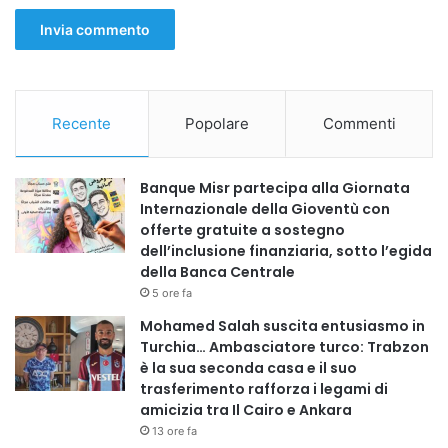
-Servizi territoriali e ambulatoriali, dove il contatto
diretto con l’utenza è continuo.
«Il problema non riguarda solo la sicurezza degli
Recente
Popolare
Commenti
operatori», osserva Aodi. «Quando si verificano episodi di
violenza nei luoghi di cura, viene messa in discussione
anche la serenità del lavoro sanitario e la qualità
Banque Misr partecipa alla Giornata
Internazionale della Gioventù con
dell’assistenza».
offerte gratuite a sostegno
dell’inclusione finanziaria, sotto l’egida
PROFESSIONISTE SANITARIE STRANIERE: RISORSA
della Banca Centrale
DELLA SANITÀ, MA PIÙ ESPOSTE A DISCRIMINAZIONI
5 ore fa
Mohamed Salah suscita entusiasmo in
Le analisi della rete associativa evidenziano anche un altro
Turchia… Ambasciatore turco: Trabzon
elemento di criticità: la situazione delle professioniste
è la sua seconda casa e il suo
trasferimento rafforza i legami di
sanitarie di origine straniera, sempre più presenti nel
amicizia tra Il Cairo e Ankara
sistema sanitario italiano.
Secondo le elaborazioni AMSI-
13 ore fa
UMEM aggiornate al 31 gennaio 2026, circa il 38% delle