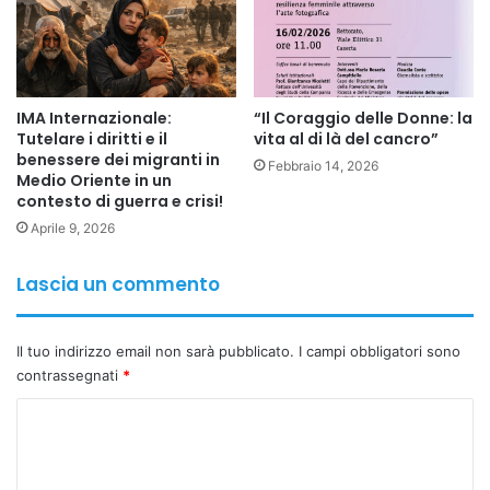
fenomeno della violenza contro gli operatori sanitari
colpisca soprattutto la componente femminile della
professione.
IMA Internazionale:
“Il Coraggio delle Donne: la
Tutelare i diritti e il
vita al di là del cancro”
Interviene il Prof. Foad Aodi, medico fisiatra, giornalista e
benessere dei migranti in
Febbraio 14, 2026
divulgatore scientifico internazionale, esperto in salute
Medio Oriente in un
globale, membro del Registro Esperti FNOMCEO e
contesto di guerra e crisi!
docente dell’Università di Tor Vergata.
Aprile 9, 2026
Lascia un commento
«Le donne rappresentano oggi una componente centrale
del sistema sanitario», afferma Aodi. «Infermiere e
dottoresse sono spesso il primo punto di contatto con i
Il tuo indirizzo email non sarà pubblicato.
I campi obbligatori sono
pazienti e con le famiglie, soprattutto nei pronto soccorso
contrassegnati
*
e nei reparti più complessi. È proprio questa presenza
C
costante a esporle più frequentemente agli episodi di
o
violenza».
m