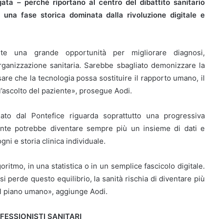
ta – perché riportano al centro del dibattito sanitario
 una fase storica dominata dalla rivoluzione digitale e
mente una grande opportunità per migliorare diagnosi,
organizzazione sanitaria. Sarebbe sbagliato demonizzare la
are che la tecnologia possa sostituire il rapporto umano, il
l’ascolto del paziente», prosegue Aodi.
iato dal Pontefice riguarda soprattutto una progressiva
iente potrebbe diventare sempre più un insieme di dati e
ni e storia clinica individuale.
itmo, in una statistica o in un semplice fascicolo digitale.
si perde questo equilibrio, la sanità rischia di diventare più
ul piano umano», aggiunge Aodi.
FESSIONISTI SANITARI