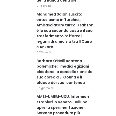
della Banca Centrale
15 ore fa
Mohamed Salah suscita
entusiasmo in Turchia…
Ambasciatore turco: Trabzon
è la sua seconda casa e il suo
trasferimento rafforza i
legami di amicizia tra Il Cairo
e Ankara
23 ore fa
Barbara O’Neill scatena
polemiche: i medici egiziani
chiedono la cancellazione del
suo corso a El Gouna e il
blocco dei suoi contenuti
1 giorno fa
AMSI-UMEM-UXU: Infermieri
stranieri in Veneto, Belluno
apre la sperimentazione.
Servono procedure più