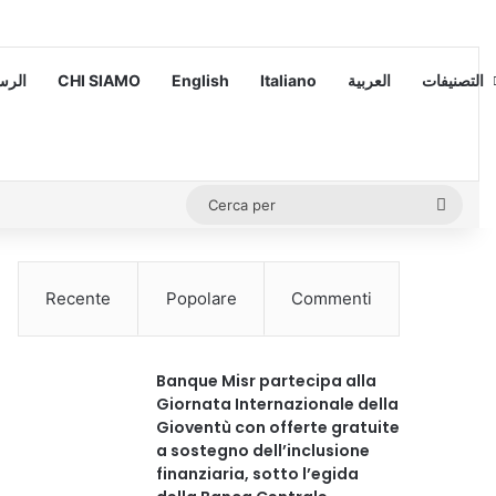
 – الرسالة
CHI SIAMO
English
Italiano
العربية
التصنيفات
Cerca
per
Recente
Popolare
Commenti
Banque Misr partecipa alla
Giornata Internazionale della
Gioventù con offerte gratuite
a sostegno dell’inclusione
finanziaria, sotto l’egida