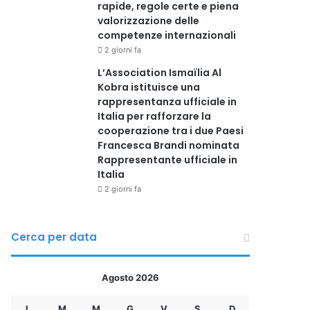
rapide, regole certe e piena
valorizzazione delle
competenze internazionali
2 giorni fa
L’Association Ismaïlia Al
Kobra istituisce una
rappresentanza ufficiale in
Italia per rafforzare la
cooperazione tra i due Paesi
Francesca Brandi nominata
Rappresentante ufficiale in
Italia
2 giorni fa
Cerca per data
Agosto 2026
L
M
M
G
V
S
D