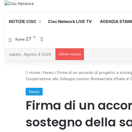
NOTIZIE CISC
Cisc Network LIVE TV
AGENZIA STAM
℃
27
Cambia aspetto
Rome
sabato, Agosto 8 2026
Ultime notizie
Home
/
News
/
Firma di un accordo di progetto a sostegno
Cooperazione allo Sviluppo presso l’Ambasciata d’Italia al 
News
Firma di un accor
sostegno della sa