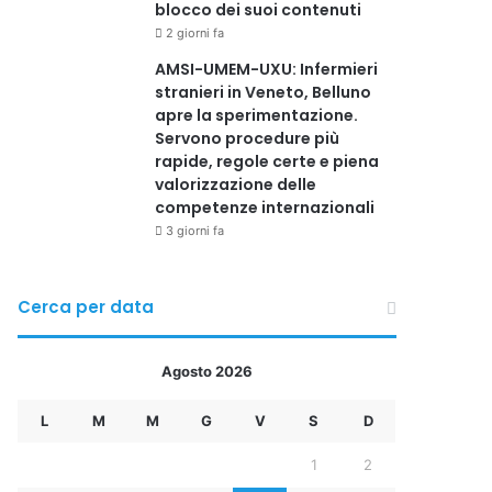
blocco dei suoi contenuti
2 giorni fa
AMSI-UMEM-UXU: Infermieri
stranieri in Veneto, Belluno
apre la sperimentazione.
Servono procedure più
rapide, regole certe e piena
valorizzazione delle
competenze internazionali
3 giorni fa
Cerca per data
Agosto 2026
L
M
M
G
V
S
D
1
2