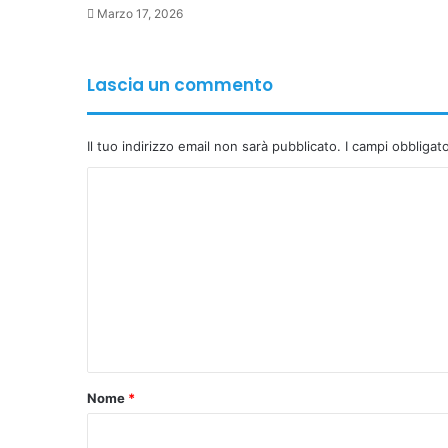
Marzo 17, 2026
Lascia un commento
Il tuo indirizzo email non sarà pubblicato.
I campi obbligat
C
o
m
m
e
n
t
o
Nome
*
*