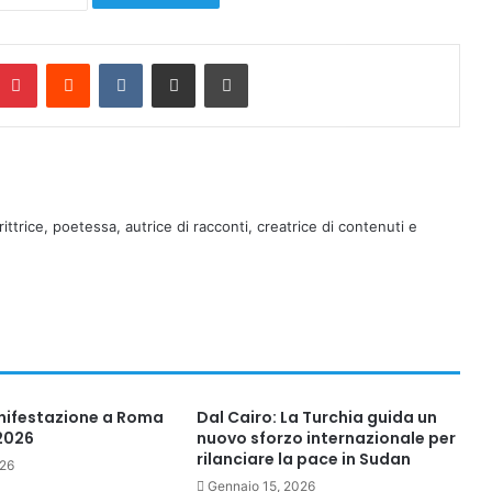
Pinterest
Reddit
VKontakte
Condividi via mail
Stampa
rittrice, poetessa, autrice di racconti, creatrice di contenuti e
nifestazione a Roma
Dal Cairo: La Turchia guida un
 2026
nuovo sforzo internazionale per
rilanciare la pace in Sudan
026
Gennaio 15, 2026