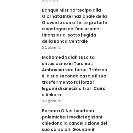
16 ore fa
Banque Misr partecipa alla
Giornata Internazionale della
Gioventù con offerte gratuite
a sostegno dell’inclusione
finanziaria, sotto l’egida
della Banca Centrale
2 giorni fa
Mohamed Salah suscita
entusiasmo in Turchia…
Ambasciatore turco: Trabzon
è la sua seconda casa e il suo
trasferimento rafforza i
legami di amicizia tra Il Cairo
e Ankara
2 giorni fa
Barbara O’Neill scatena
polemiche: i medici egiziani
chiedono la cancellazione del
suo corso a El Gouna e il