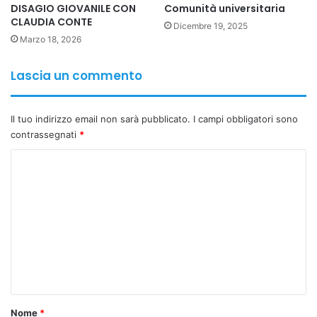
DISAGIO GIOVANILE CON
Comunità universitaria
CLAUDIA CONTE
Dicembre 19, 2025
Marzo 18, 2026
Lascia un commento
Il tuo indirizzo email non sarà pubblicato.
I campi obbligatori sono
contrassegnati
*
C
o
m
m
e
n
t
o
Nome
*