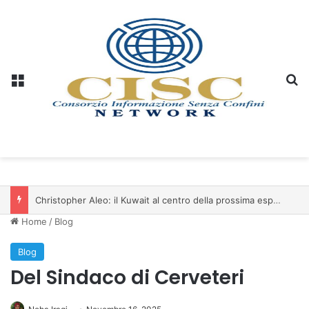
Menu
C
Christopher Aleo: il Kuwait al centro della prossima espansione di iSwiss Pay nel Golfo
Home
/
Blog
Blog
Del Sindaco di Cerveteri