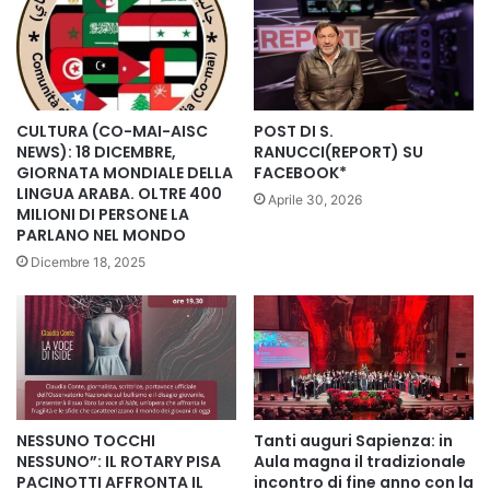
Come ricorda Papa Leone XIII: “Aiutare il povero è
questione di giustizia, prima che di carità”.
Grazie Cerveteri, oggi più che mai, per la tua grande
generosità.
CULTURA (CO-MAI-AISC
POST DI S.
NEWS): 18 DICEMBRE,
RANUCCI(REPORT) SU
#collettaalimentare #bancoalimentare #solidarietà #giovani
GIORNATA MONDIALE DELLA
FACEBOOK*
LINGUA ARABA. OLTRE 400
#Generosità #Volontari #Condivisione #controlafame
Aprile 30, 2026
MILIONI DI PERSONE LA
#ControLoSpreco #GiornataNazionaleCollettaAlimentare
PARLANO NEL MONDO
#Cerveteri
Dicembre 18, 2025
#comunità #esercito #aereonauticamilitare
#protezionecivilecomunale
Copy URL
NESSUNO TOCCHI
Tanti auguri Sapienza: in
NESSUNO”: IL ROTARY PISA
Aula magna il tradizionale
PACINOTTI AFFRONTA IL
incontro di fine anno con la