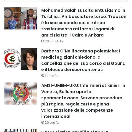
Mohamed Salah suscita entusiasmo in
Turchia… Ambasciatore turco: Trabzon
è la sua seconda casa e il suo
trasferimento rafforza i legami di
amicizia tra Il Cairo e Ankara
23 minuti fa
Barbara O’Neill scatena polemiche: i
medici egiziani chiedono la
cancellazione del suo corso a El Gouna
e il blocco dei suoi contenuti
11 ore fa
AMSI-UMEM-UXU: Infermieri stranieri in
Veneto, Belluno apre la
sperimentazione. Servono procedure
più rapide, regole certe e piena
valorizzazione delle competenze
internazionali
20 ore fa