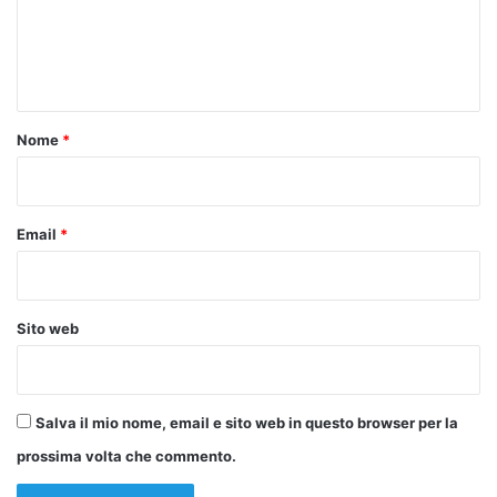
m
e
n
t
o
Nome
*
*
Email
*
Sito web
Salva il mio nome, email e sito web in questo browser per la
prossima volta che commento.