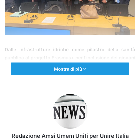
Dalle infrastrutture idriche come pilastro della sanità
pubblica al progetto Erasmus+ per l’inclusione dei giovani
con disabilità: confronto con la vicepresidente Picierno
Mostra di più
Bruxelles, 24 marzo 2026 – La gestione delle risorse
idriche non è solo una sfida agricola o ambientale, ma un
pilastro fondamentale della salute pubblica e della
resilienza sociale. Con questo messaggio il Presidente di
Confesercenti Salute ha partecipato al convegno
“Water
for Food and Resilient Territories”
, ospitato presso il
Parlamento Europeo.
Redazione Amsi Umem Uniti per Unire Italia