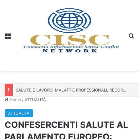
Menu
C
SALUTE E LAVORO. MALATTIE PROFESSIONALI, RECORD DI 98.463 DENUNCE: IN UN ANNO QUASI 10MILA CASI IN PIÙ
Home
/
ATTUALITÀ
ATTUALITÀ
CONFESERCENTI SALUTE AL
PARLAMENTO EUROPEO: