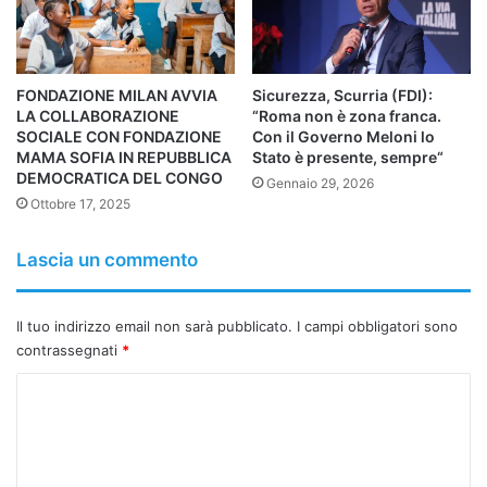
Dal punto di vista educativo, l’iniziativa consentirà ai
giovani coinvolti – in particolare persone con disabilità,
NEET o a rischio di esclusione – di acquisire competenze
FONDAZIONE MILAN AVVIA
Sicurezza, Scurria (FDI):
in
advocacy, public speaking e comunicazione
LA COLLABORAZIONE
“Roma non è zona franca.
interculturale
, offrendo loro l’opportunità concreta di
SOCIALE CON FONDAZIONE
Con il Governo Meloni lo
confrontarsi con le istituzioni europee e sviluppare una
MAMA SOFIA IN REPUBBLICA
Stato è presente, sempre“
DEMOCRATICA DEL CONGO
maggiore consapevolezza del proprio ruolo di cittadini
Gennaio 29, 2026
Ottobre 17, 2025
attivi a livello internazionale.
Lascia un commento
Copy URL
Il tuo indirizzo email non sarà pubblicato.
I campi obbligatori sono
contrassegnati
*
C
o
m