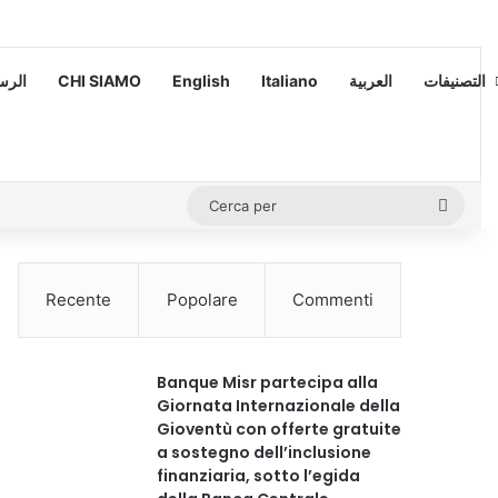
 – الرسالة
CHI SIAMO
English
Italiano
العربية
التصنيفات
Cerca
per
Recente
Popolare
Commenti
Banque Misr partecipa alla
Giornata Internazionale della
Gioventù con offerte gratuite
a sostegno dell’inclusione
finanziaria, sotto l’egida