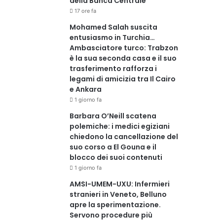
della Banca Centrale
17 ore fa
Mohamed Salah suscita
entusiasmo in Turchia…
Ambasciatore turco: Trabzon
è la sua seconda casa e il suo
trasferimento rafforza i
legami di amicizia tra Il Cairo
e Ankara
1 giorno fa
Barbara O’Neill scatena
polemiche: i medici egiziani
chiedono la cancellazione del
suo corso a El Gouna e il
blocco dei suoi contenuti
1 giorno fa
AMSI-UMEM-UXU: Infermieri
stranieri in Veneto, Belluno
apre la sperimentazione.
Servono procedure più