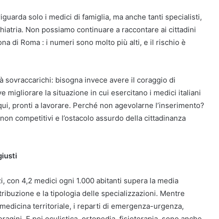
iguarda solo i medici di famiglia, ma anche tanti specialisti,
chiatria. Non possiamo continuare a raccontare ai cittadini
 di Roma : i numeri sono molto più alti, e il rischio è
 sovraccarichi: bisogna invece avere il coraggio di
e migliorare la situazione in cui esercitano i medici italiani
 qui, pronti a lavorare. Perché non agevolarne l’inserimento?
non competitivi e l’ostacolo assurdo della cittadinanza
iusti
zi, con 4,2 medici ogni 1.000 abitanti supera la media
tribuzione e la tipologia delle specializzazioni. Mentre
medicina territoriale, i reparti di emergenza-urgenza,
oragini. E poi oculistica, ortopedia, fisioterapia, sono anche