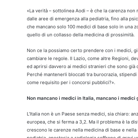
«La verità – sottolinea Aodi – è che la carenza non r
dalle aree di emergenza alla pediatria, fino alla psi
che mancano solo 100 medici di base solo in una zona
quello di un collasso della medicina di prossimità.
Non ce la possiamo certo prendere con i medici, già
cambiare le regole. Il Lazio, come altre Regioni, dev
ed aprirsi davvero ai medici stranieri che sono già
Perché mantenerli bloccati tra burocrazia, stipendi 
come requisito per i concorsi pubblici?».
Non mancano i medici in Italia, mancano i medici g
L’Italia non è un Paese senza medici, sia chiaro: an
europea, che si ferma a 3,2. Ma il problema è la dis
crescono le carenze nella medicina di base e nella 
pediatria, anestesia e radiologia soffrono di gravi v