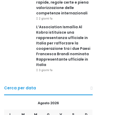
rapide, regole certe e piena
valorizzazione delle
competenze internazionali
2 giorni fa
L’Association Ismaïlia Al
Kobra istituisce una
rappresentanza ufficiale in
Italia per rafforzare la
cooperazione tra i due Paesi
Francesca Brandi nominata
Rappresentante ufficiale in
Italia
3 giorni fa
Cerca per data
Agosto 2026
L
M
M
G
V
S
D