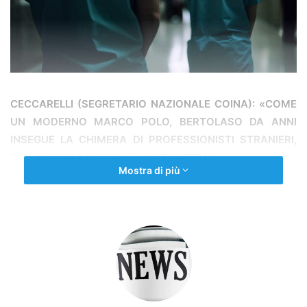
CECCARELLI (SEGRETARIO NAZIONALE COINA): «COME
UN MODERNO MARCO POLO, BERTOLASO DA ANNI
INSEGUE LA CHIMERA DI PROFESSIONISTI STRANIERI,
DALL’AMERICA LATINA ALL’UZBEKISTAN.
Mostra di più
ATTENZIONE POI AI NUMERI DELLA CARENZA DI
PROFESSIONISTI: 2500 E’ UN DATO NETTAMENTE
SOTTOSTIMATO, IN LOMBARDIA MANCANO 10MILA
INFERMIERI!»
ROMA, 5 GIUGNO 2026 – Le dichiarazioni dell’assessore
al Welfare della Lombardia Guido Bertolaso sulla carenza