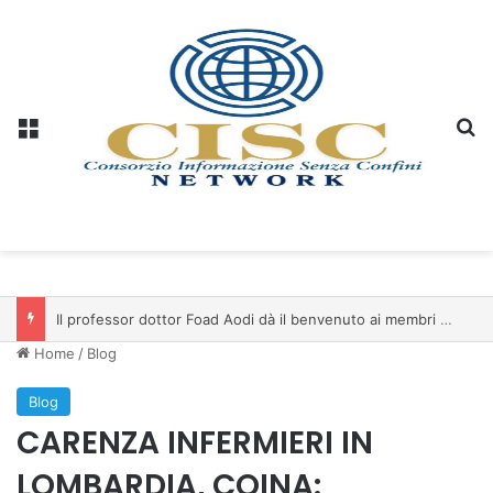
Menu
C
Il professor dottor Foad Aodi dà il benvenuto ai membri del Comitato per le Scienze delle Piramidi e le Scienze Archeologiche…
Home
/
Blog
Blog
CARENZA INFERMIERI IN
LOMBARDIA, COINA: