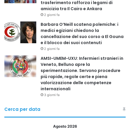
bilocale supera ormai frequentemente i
1.100-1.300 euro
trasferimento rafforza i legami di
amicizia tra Il Cairo e Ankara
mensili
, mentre tra affitto, trasporti, utenze e spese
2 giorni fa
essenziali una quota enorme dello stipendio viene
Barbara O’Neill scatena polemiche: i
assorbita già nelle prime settimane del mese. In queste
medici egiziani chiedono la
condizioni la concorrenza svizzera diventa praticamente
cancellazione del suo corso a El Gouna
irresistibile per molti professionisti, soprattutto nelle
e il blocco dei suoi contenuti
province di confine.
2 giorni fa
AMSI-UMEM-UXU: Infermieri stranieri in
A rendere ancora più evidente il fenomeno è la situazione
Veneto, Belluno apre la
delle province di confine lombarde.
sperimentazione. Servono procedure
più rapide, regole certe e piena
valorizzazione delle competenze
Como, Varese, Lecco e Sondrio
continuano a
internazionali
rappresentare l’epicentro della fuga verso il Canton Ticino.
3 giorni fa
Le stesse istituzioni regionali hanno riconosciuto il
problema introducendo incentivi straordinari fino a circa
Cerca per data
5.400 euro annui per gli infermieri
delle aree di confine
nel tentativo di contrastare l’esodo verso la Svizzera.
Agosto 2026