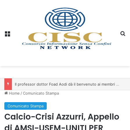
Menu
C
Il professor dottor Foad Aodi dà il benvenuto ai membri del Comitato per le Scienze delle Piramidi e le Scienze Archeologiche…
Home
/
Comunicato Stampa
Comunicato Stampa
Calcio-Crisi Azzurri, Appello
di AMSI-USEM-UNITI PER