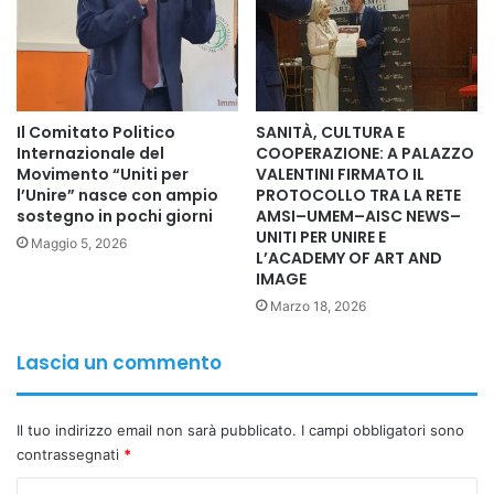
europeo e protagonista costante, con una base giovanile
inclusiva e diversificata; Spagna, modello tecnico e
organizzativo che integra sempre più profili di origine
internazionale. Questi sistemi non hanno limitato l’apporto
straniero, ma hanno investito su formazione, scouting e
Il Comitato Politico
SANITÀ, CULTURA E
integrazione, trasformando la diversità in qualità tecnica e
Internazionale del
COOPERAZIONE: A PALAZZO
Movimento “Uniti per
VALENTINI FIRMATO IL
fisica.
l’Unire” nasce con ampio
PROTOCOLLO TRA LA RETE
sostegno in pochi giorni
AMSI–UMEM–AISC NEWS–
ITALIA: IL PROBLEMA NON SONO I CALCIATORI STRANIERI
UNITI PER UNIRE E
Maggio 5, 2026
L’ACADEMY OF ART AND
NEI NOSTRI CAMPIONATI. Interviene il Prof. Foad Aodi,
IMAGE
medico-fisiatra, giornalista e divulgatore scientifico
Marzo 18, 2026
internazionale, esperto in salute globale, membro del
Registro Esperti FNOMCEO e docente all’Università di Tor
Lascia un commento
Vergata: «Attribuire la crisi del calcio italiano agli stranieri è
un grave errore. I numeri europei dimostrano il contrario:
Il tuo indirizzo email non sarà pubblicato.
I campi obbligatori sono
la multiculturalità rafforza il sistema sportivo. Il vero
contrassegnati
*
problema è che in Italia si investe sempre meno nei vivai,
nella formazione tecnica e nella crescita progressiva dei
C