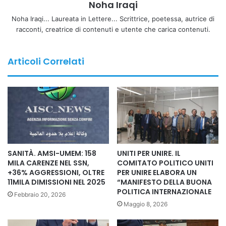
Noha Iraqi
Straniera in Italia), UMEM (Unione Medica
Euromediterranea), Co-mai (Comunità del Mondo Arabo in
Noha Iraqi... Laureata in Lettere... Scrittrice, poetessa, autrice di
racconti, creatrice di contenuti e utente che carica contenuti.
Italia), AISCNEWS (rete internazionale di informazione
agenzia mondiale senza confini) e il Movimento
Internazionale Uniti per Unire, con USEM, Unione Sportiva
Articoli Correlati
Euromediterranea, riflettono e analizzano il tema in chiave
costruttiva, individuando nella crisi dei vivai e degli
investimenti il vero nodo del sistema.
IL MODELLO EUROPEO: MULTICULTURALITÀ CHE VINCE.
DA LAMINE YAMAL A KYLIAN MBAPPÉ Le principali
nazionali europee dimostrano che la multiculturalità è un
SANITÀ. AMSI-UMEM: 158
UNITI PER UNIRE. IL
fattore di forza: Francia, campione del mondo nel 2018, con
MILA CARENZE NEL SSN,
COMITATO POLITICO UNITI
+36% AGGRESSIONI, OLTRE
PER UNIRE ELABORA UN
una rosa fortemente composta da giocatori figli di
11MILA DIMISSIONI NEL 2025
“MANIFESTO DELLA BUONA
immigrati e di seconda generazione; Belgio, una delle
POLITICA INTERNAZIONALE
Febbraio 20, 2026
“generazioni d’oro” più competitive degli ultimi anni,
Maggio 8, 2026
costruita su talenti multiculturali; Inghilterra, finalista