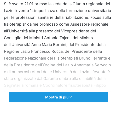
Si è svolto 21.01 presso la sede della Giunta regionale del
Lazio l’evento “L’importanza della formazione universitaria
per le professioni sanitarie della riabilitazione. Focus sulla
fisioterapia” da me promosso come Assessore regionale
all’Università alla presenza del Vicepresidente del
Consiglio dei Ministri Antonio Tajani, del Ministro
dell’Università Anna Maria Bernini, del Presidente della
Regione Lazio Francesco Rocca, del Presidente della
Federazione Nazionale dei Fisioterapisti Bruno Ferrante e
della Presidente dell’Ordine del Lazio Annamaria Servadio
e di numerosi rettori delle Università del Lazio. L’evento è
stato organizzato dal Garante ombra alla disabilità della
Segreteria romana e Coordinatore fisioterapista Filippo
Saba e dal professore dell’Università La Sapienza Giovanni
Mostra di più
Galeoto. Dai contributi è emersa una visione condivisa:
rafforzare il coordinamento tra Regione, atenei e Ordine
dei Fisioterapisti per programmare l’offerta formativa,