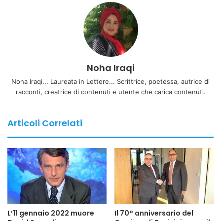
sostenere la ricerca e accompagnare l’evoluzione della
professione, rendendola sempre più centrale nei percorsi
di cura e riabilitazione del Servizio sanitario nazionale
Noha Iraqi
Copy URL
Noha Iraqi... Laureata in Lettere... Scrittrice, poetessa, autrice di
racconti, creatrice di contenuti e utente che carica contenuti.
Articoli Correlati
L’11 gennaio 2022 muore
Il 70° anniversario del