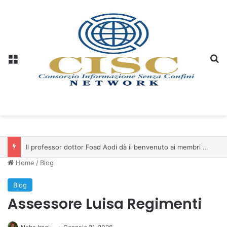
Menu
C
Il professor dottor Foad Aodi dà il benvenuto ai membri del Comitato per le Scienze delle Piramidi e le Scienze Archeologiche…
Home
/
Blog
Blog
Assessore Luisa Regimenti