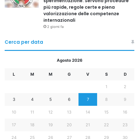
sperimentazione. Servono procedure
più rapide, regole certe e piena
valorizzazione delle competenze
internazionali
2 giorni fa
Cerca per data
Agosto 2026
L
M
M
G
V
S
D
1
2
3
4
5
6
7
8
9
10
11
12
13
14
15
16
17
18
19
20
21
22
23
24
25
26
27
28
29
30