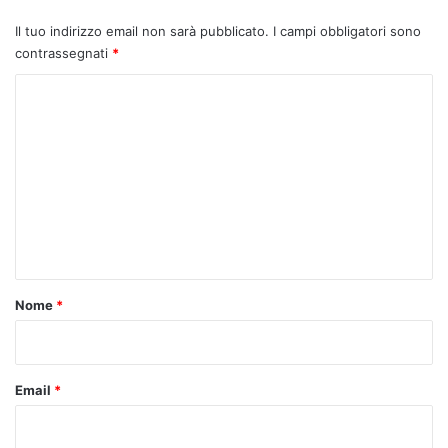
Il tuo indirizzo email non sarà pubblicato.
I campi obbligatori sono
contrassegnati
*
C
o
m
m
e
n
t
o
Nome
*
*
Email
*