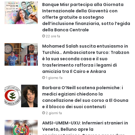
Banque Misr partecipa alla Giornata
Internazionale della Gioventù con
offerte gratuite a sostegno
dell’inclusione finanziaria, sotto l’egida
della Banca Centrale
22 ore fa
Mohamed Salah suscita entusiasmo in
Turchia… Ambasciatore turco: Trabzon
è la sua seconda casa e il suo
trasferimento rafforza i legami di
amicizia tra Il Cairo e Ankara
1 giorno fa
Barbara O’Neill scatena polemiche: i
medici egiziani chiedono la
cancellazione del suo corso a El Gouna
e il blocco dei suoi contenuti
2 giorni fa
AMSI-UMEM-UXU: Infermieri stranieri in
Veneto, Belluno apre la