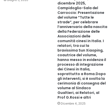
dicembre 2025,
intervento affermando: “Consideriamo il sostegno all’arte e
Campidoglio-Sala del
l’emancipazione femminile un investimento in un futuro
Carroccio: Presentazione
migliore e auspichiamo la continuazione di queste
del volume “Tutte le
strade”, per celebrare
collaborazioni culturali che promuovono la comprensione
l’anniversario della nascita
e il riavvicinamento tra i popoli egiziano e turco”.
della Federazione delle
Associazioni delle
comunità cinesi in Italia. I
relatori, tra cui la
bravissima Sun Xiaoping,
coautrice del volume,
hanno messo in evidenza il
processo di integrazione
dei Cinesi in Italia,
soprattutto a Roma.Dopo
gli interventi, si è svolta la
cerimonia di consegna del
volume al Sindaco
Gualtieri, ai Relatori, al
Prof G.Rossi e altri
Dicembre 4, 2025