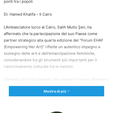
ponti tra i popoli
Di: Hamed Khalifa – Il Cairo
L’Ambasciatore turco al Cairo, Salih Mutlu Şen, ha
affermato che la partecipazione del suo Paese come
partner strategico alla quarta edizione del “Forum EHAF
(Empowering Her Art)” riflette un autentico impegno a
sostegno delle arti e dell’emancipazione femminile,
considerandole tra gli strumenti più importanti per il
riavvicinamento culturale tra le nazioni.
L’Ambasciatore ha spiegato che ospitare l’evento all’interno
del Grande Museo Egizio rappresenta un significativo
Mostra di più
valore culturale, dove la storia antica si fonde con la
creatività contemporanea in un contesto che rafforza la
posizione dell’Egitto come centro culturale globale. Ha
sottolineato che l’arte rimane un linguaggio universale