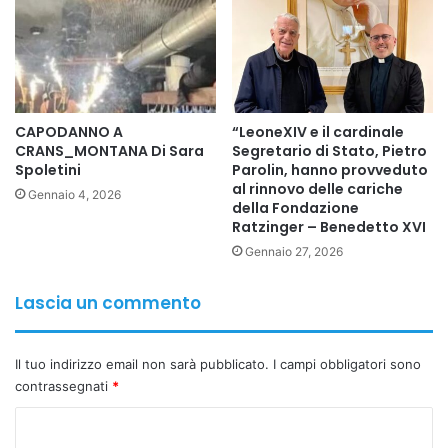
CAPODANNO A
“LeoneXIV e il cardinale
CRANS_MONTANA Di Sara
Segretario di Stato, Pietro
Spoletini
Parolin, hanno provveduto
al rinnovo delle cariche
Gennaio 4, 2026
della Fondazione
Ratzinger – Benedetto XVI
Gennaio 27, 2026
Lascia un commento
Il tuo indirizzo email non sarà pubblicato.
I campi obbligatori sono
contrassegnati
*
C