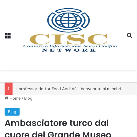
Menu
C
Il professor dottor Foad Aodi dà il benvenuto ai membri del Comitato per le Scienze delle Piramidi e le Scienze Archeologiche…
Home
/
Blog
Blog
Ambasciatore turco dal
cuore del Grande Museo