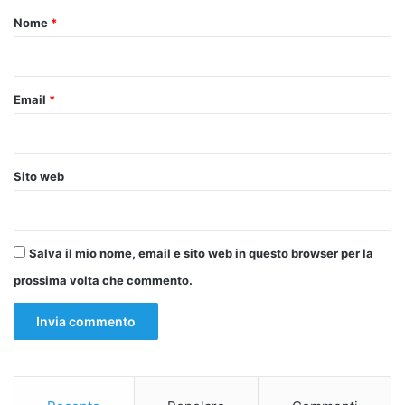
comunicazione e comprensione tra i popoli egiziano e
o
Nome
*
turco”.
*
Copy URL
Email
*
Sito web
Salva il mio nome, email e sito web in questo browser per la
prossima volta che commento.