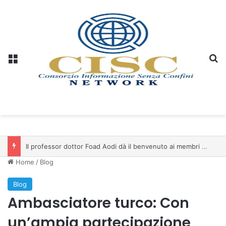
Menu
C
Il professor dottor Foad Aodi dà il benvenuto ai membri del Comitato per le Scienze delle Piramidi e le Scienze Archeologiche…
Home
/
Blog
Blog
Ambasciatore turco: Con
un’ampia partecipazione