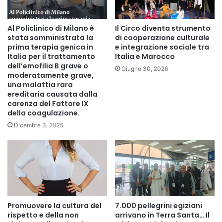
le loro colleghe di tutto il mondo.
Al Policlinico di Milano è
Il Circo diventa strumento
Ponti culturali unici e una partecipazione turca di rilievo
stata somministrata la
di cooperazione culturale
prima terapia genica in
e integrazione sociale tra
Italia per il trattamento
Italia e Marocco
Questa edizione si è distinta per l’importante
dell’emofilia B grave o
Giugno 30, 2026
partecipazione turca, rappresentata da sei artiste turche,
moderatamente grave,
una malattia rara
in collaborazione con lo Yunus Emre Institute del Cairo,
ereditaria causata dalla
che ha svolto un ruolo fondamentale nel coordinare tale
carenza del Fattore IX
partecipazione per promuovere lo scambio artistico tra
della coagulazione.
Ankara e il Cairo.
Dicembre 3, 2025
Discorso di chiusura dell’Ambasciatore turco al Cairo
Nel suo discorso di chiusura al termine del forum,
l’Ambasciatore turco al Cairo, Salih Mutlu Şen, ha espresso
la sua grande soddisfazione per il successo dell’evento,
Promuovere la cultura del
7.000 pellegrini egiziani
affermando:
rispetto e della non
arrivano in Terra Santa… Il