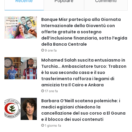
Recente
Popolare
Commenti
Banque Misr partecipa alla Giornata
Internazionale della Gioventù con
offerte gratuite a sostegno
dell’inclusione finanziaria, sotto l’egida
della Banca Centrale
9 ore fa
Mohamed Salah suscita entusiasmo in
Turchia… Ambasciatore turco: Trabzon
è la sua seconda casa e il suo
trasferimento rafforza i legami di
amicizia tra Il Cairo e Ankara
17 ore fa
Barbara O’Neill scatena polemiche: i
medici egiziani chiedono la
cancellazione del suo corso a El Gouna
e il blocco dei suoi contenuti
1 giorno fa