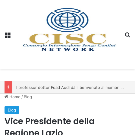
Menu
C
Il professor dottor Foad Aodi dà il benvenuto ai membri del Comitato per le Scienze delle Piramidi e le Scienze Archeologiche…
Home
/
Blog
Blog
Vice Presidente della
Regione Lazio