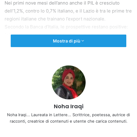
Nei primi nove mesi dell’anno anche il PIL è cresciuto
dell’1,2%, contro lo 0,7% italiano, e il Lazio è tra le prime tre
regioni italiane che trainano l’export nazionale.
Secondo la Banca d’Italia, le prospettive restano positive:
fatturato in aumento tra fine 2025 e inizio 2026 e più
Mostra di più
investimenti previsti per il 2026.
Guardiamo avanti!
Copy URL
Noha Iraqi
Noha Iraqi... Laureata in Lettere... Scrittrice, poetessa, autrice di
racconti, creatrice di contenuti e utente che carica contenuti.