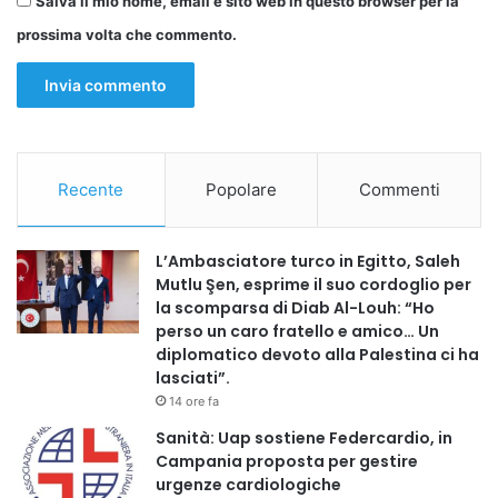
Salva il mio nome, email e sito web in questo browser per la
prossima volta che commento.
Recente
Popolare
Commenti
L’Ambasciatore turco in Egitto, Saleh
Mutlu Şen, esprime il suo cordoglio per
la scomparsa di Diab Al-Louh: “Ho
perso un caro fratello e amico… Un
diplomatico devoto alla Palestina ci ha
lasciati”.
14 ore fa
Sanità: Uap sostiene Federcardio, in
Campania proposta per gestire
urgenze cardiologiche