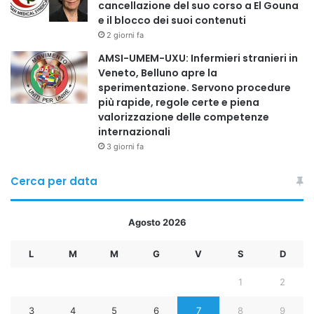
cancellazione del suo corso a El Gouna
e il blocco dei suoi contenuti
2 giorni fa
AMSI-UMEM-UXU: Infermieri stranieri in
Veneto, Belluno apre la
sperimentazione. Servono procedure
più rapide, regole certe e piena
valorizzazione delle competenze
internazionali
3 giorni fa
Cerca per data
Agosto 2026
L
M
M
G
V
S
D
1
2
3
4
5
6
7
8
9