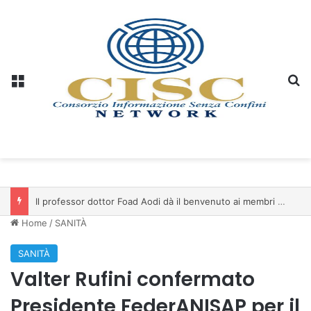
Menu
C
Il professor dottor Foad Aodi dà il benvenuto ai membri del Comitato per le Scienze delle Piramidi e le Scienze Archeologiche…
Home
/
SANITÀ
SANITÀ
Valter Rufini confermato
Presidente FederANISAP per il