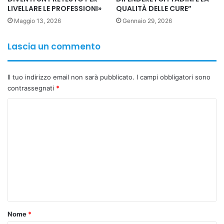
LIVELLARE LE PROFESSIONI»
QUALITÀ DELLE CURE”
Maggio 13, 2026
Gennaio 29, 2026
Lascia un commento
Il tuo indirizzo email non sarà pubblicato.
I campi obbligatori sono
contrassegnati
*
C
o
m
m
e
n
t
o
Nome
*