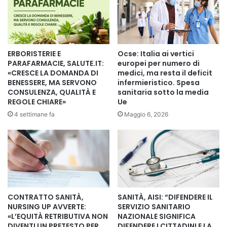
Per maggiori informazioni: Sito
Web:
https://www.federanisap.net
ERBORISTERIE E
Ocse: Italia ai vertici
PARAFARMACIE, SALUTE.IT:
europei per numero di
Copy URL
«CRESCE LA DOMANDA DI
medici, ma resta il deficit
BENESSERE, MA SERVONO
infermieristico. Spesa
CONSULENZA, QUALITÀ E
sanitaria sotto la media
REGOLE CHIARE»
Ue
4 settimane fa
Maggio 6, 2026
CONTRATTO SANITÀ,
SANITÀ, AISI: “DIFENDERE IL
NURSING UP AVVERTE:
SERVIZIO SANITARIO
«L’EQUITÀ RETRIBUTIVA NON
NAZIONALE SIGNIFICA
DIVENTI UN PRETESTO PER
DIFENDERE I CITTADINI E LA