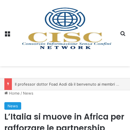
Menu
C
Il professor dottor Foad Aodi dà il benvenuto ai membri del Comitato per le Scienze delle Piramidi e le Scienze Archeologiche…
Home
/
News
News
L’Italia si muove in Africa per
rafforzare le partnership