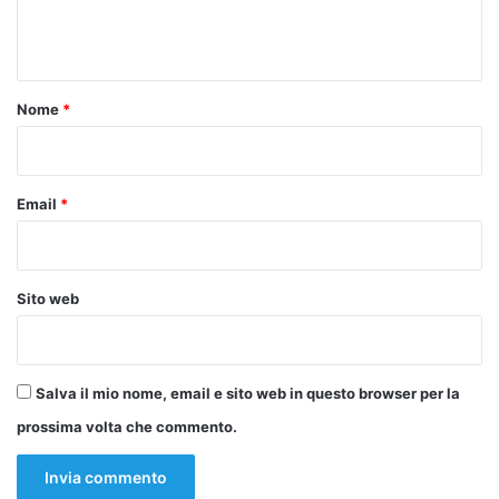
e
nell’ambito del Seminario sugli investimenti tra Sudafrica e
UE, insieme ai ministri di Belgio e Finlandia.
n
t
Il Vice Ministro ha anche pronunciato il discorso di
o
Nome
*
apertura di un evento organizzato dall’Agenzia ICE in
*
collaborazione con il Ministero delle Imprese e
dell’Industria, la Missione Piano Mattei e l’Ambasciata
Email
*
d’Italia a Pretoria, dal titolo “Italia-Africa: opportunità di
partenariato nel settore dei biominerali”. Questo evento
rientra negli sforzi di Roma per rafforzare la propria
presenza commerciale e di investimento nel continente
Sito web
africano.
Salva il mio nome, email e sito web in questo browser per la
Copy URL
prossima volta che commento.