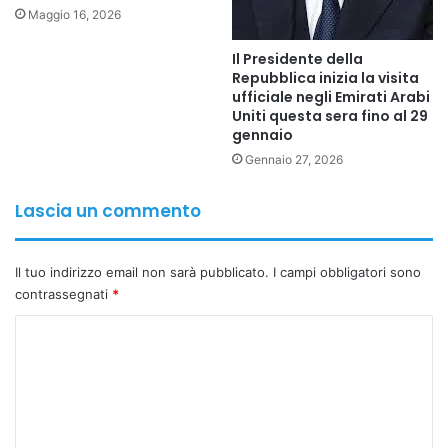
delle catene di approvvigionamento globali.
Maggio 16, 2026
Il Presidente della
Ha aggiunto: “In una sola settimana, siamo passati dal
Repubblica inizia la visita
coordinamento diplomatico all’attuazione pratica… da
ufficiale negli Emirati Arabi
Uniti questa sera fino al 29
Washington a Città del Capo. Questa è la velocità con cui
gennaio
l’Italia opera quando ha una strategia chiara”.
Gennaio 27, 2026
Il tema dell’evento Mining Indaba 2026 era “Più forti
Lascia un commento
insieme: andare avanti attraverso le partnership”,
sottolineando l’importanza della collaborazione tra
governi, industria e comunità locali per promuovere un
Il tuo indirizzo email non sarà pubblicato.
I campi obbligatori sono
contrassegnati
*
settore minerario africano più sostenibile e inclusivo.
Durante la sua visita, Valentini ha incontrato i
C
rappresentanti delle aziende italiane partecipanti al forum
o
per promuovere il dialogo con il sistema produttivo
m
nazionale. Ha inoltre partecipato a una tavola rotonda di
m
alto livello dal titolo “Team Europa in Sudafrica”, tenutasi