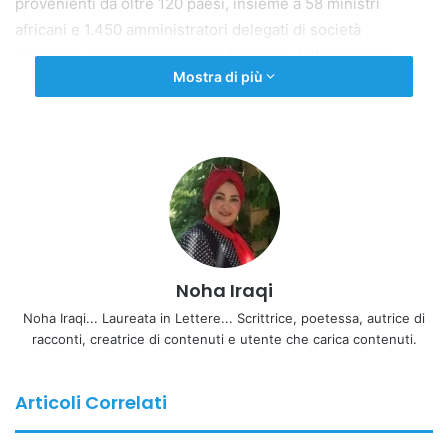
provenienti da oltre 120 paesi, insieme a 58 ministri
africani e 1.450 amministratori delegati di società
minerarie, secondo l’edizione francese dell’agenzia di
Mostra di più
stampa italiana ANSA.
La partecipazione italiana si inserisce in un’intensa
settimana di lavoro diplomatico da parte del governo del
Primo Ministro Giorgia Meloni, durante la quale Roma ha
perseguito diverse iniziative parallele per rafforzare la
propria presenza nel settore dei minerali di terre rare e
nelle catene di approvvigionamento globali.
Noha Iraqi
Il Ministro degli Esteri italiano Antonio Tajani ha
Noha Iraqi... Laureata in Lettere... Scrittrice, poetessa, autrice di
partecipato alla riunione ministeriale sui minerali delle
racconti, creatrice di contenuti e utente che carica contenuti.
terre rare a Washington, convocata dal Segretario di Stato
americano Marco Rubio, durante la quale è stato
Articoli Correlati
annunciato un accordo trilaterale tra Stati Uniti, Unione
Europea e Giappone, la cui firma è prevista entro 30 giorni.