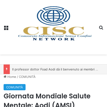
Menu
C
Il professor dottor Foad Aodi dà il benvenuto ai membri del Comitato per le Scienze delle Piramidi e le Scienze Archeologiche…
Home
/
COMUNITÀ
COMUNITÀ
Giornata Mondiale Salute
Mentale: Aodi (AMSI)