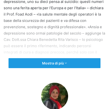
depressione, uno su dieci pensa al suicidio: questi numeri
sono una ferita aperta per l’Europa e per l’Italia» – dichiara
il Prof. Foad Aodi – «la salute mentale degli operatori è la
base della sicurezza dei pazienti e va difesa con
prevenzione, sostegno e dignità professionale». «Ansia e
depressione sono ormai patologie del secolo – aggiunge la
Cav. Dott.ssa Chiara Benedetta Rita Varisco – lo psicologo
può essere il primo riferimento, indicando percorsi
integrati di cura e diagnosi precoce, perché solo con il
lavoro di squadra si affrontano le sfide globali».
Mostra di più
ROMA, 11 OTTOBRE 2025 – In occasione della Giornata
Mondiale della Salute Mentale, AMSI (Associazione Medici
di Origine Straniera in Italia), Umem (Unione Medica
Euromediterranea), Aisc News (Agenzia Mondiale
Britannica Informazione Senza Confini) e Movimento
Internazionale Uniti per Unire, proseguono il loro impegno
di sensibilizzazione e divulgazione.