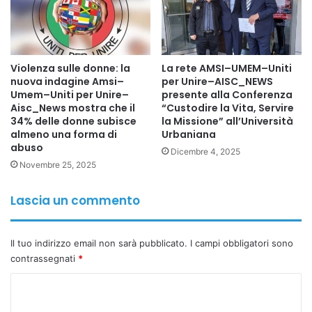
in Italia i dati sono allarmanti: il 24% dei professionisti
mostra sintomi d’ansia, il 28% dei medici e il 32% degli
infermieri soffrono di depressione, oltre il 10% dichiara
Violenza sulle donne: la
La rete AMSI–UMEM–Uniti
pensieri suicidari.
nuova indagine Amsi–
per Unire–AISC_NEWS
Su questo quadro interviene il Prof. Foad Aodi: “Questi
Umem–Uniti per Unire–
presente alla Conferenza
numeri sono una ferita aperta per l’Europa e per l’Italia. Da
Aisc_News mostra che il
“Custodire la Vita, Servire
34% delle donne subisce
la Missione” all’Università
anni denunciamo che medici e infermieri vivono condizioni
almeno una forma di
Urbaniana
di stress estremo, tra turni massacranti, precarietà
abuso
Dicembre 4, 2025
contrattuale, aggressioni e isolamento psicologico. La
Novembre 25, 2025
salute mentale degli operatori sanitari non è un tema
marginale, ma la base della sicurezza dei pazienti e della
Lascia un commento
stabilità dei sistemi sanitari. È urgente investire in
prevenzione, sostegno psicologico, assunzioni e
Il tuo indirizzo email non sarà pubblicato.
I campi obbligatori sono
formazione. Senza dignità per chi cura, non può esserci
contrassegnati
*
sanità”.
C
L’impegno di Scuola Unione per l’Italia
La Scuola Unione per l’Italia, promossa dal Movimento
o