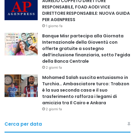
AURELIO COPPETO DIRETTORE
pubblicazioni diffuse in Italia e all’estero. Le sue opere
RESPONSABILE, FOAD AODI VICE
sono conservate nelle più prestigiose biblioteche, dalla
DIRETTORE RESPONSABILE: NUOVA GUIDA
Veneranda Biblioteca Ambrosiana di Milano fino alla
PER AGENPRESS
Harvard Library. La Dott.ssa Varisco è anche componente
1 giorno fa
del Movimento Uniti per Unire.
Banque Misr partecipa alla Giornata
La Dott.ssa Varisco ha ricordato l’importanza della
Internazionale della Gioventù con
collaborazione tra professionisti, della prevenzione e della
offerte gratuite a sostegno
dell’inclusione finanziaria, sotto l’egida
diagnosi precoce, sottolineando il ruolo centrale dello
della Banca Centrale
psicologo come primo approccio:
2 giorni fa
«Ansia e depressione sono ormai patologie del secolo. Lo
Mohamed Salah suscita entusiasmo in
psicologo può essere il primo riferimento, indirizzando i
Turchia… Ambasciatore turco: Trabzon
pazienti verso gli specialisti più adeguati e contribuendo a
è la sua seconda casa e il suo
un percorso integrato di cura».
trasferimento rafforza i legami di
amicizia tra Il Cairo e Ankara
Tra le sue iniziative, la Dott.ssa Varisco ha fondato
2 giorni fa
“Giardinieri dell’Anima”, attività di servizio volta alla
promozione della salute psicologica attraverso webinar,
Cerca per data
conferenze e momenti di dialogo con i cittadini. Il progetto
è sostenuto dall’Accademia dei Cavalieri, dall’Unione