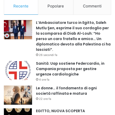
sanitaria.
Recente
Popolare
Commenti
Attraverso AISC_NEWS, rete di comunicazione
internazionale fondata e diretta da Aodi, sono state
L’Ambasciatore turco in Egitto, Saleh
realizzate interviste all’Ambasciatrice del Burkina Faso e
Mutlu Şen, esprime il suo cordoglio per
alle principali figure istituzionali presenti, con una
la scomparsa di Diab Al-Louh: “Ho
copertura informativa multilingue.
perso un caro fratello e amico… Un
diplomatico devoto alla Palestina ci ha
LE DICHIARAZIONI DEL PROF. FOAD AODI
lasciati”.
26 secondi fa
«La partecipazione a questo evento – ha dichiarato il Prof.
Foad Aodi – rappresenta un esempio concreto di
Sanità: Uap sostiene Federcardio, in
Campania proposta per gestire
come informazione, formazione e cooperazione
urgenze cardiologiche
sanitaria debbano procedere insieme. Attraverso
4 ore fa
AISC_NEWS abbiamo seguito e documentato l’iniziativa,
Le donne… il fondamento di ogni
intervistando l’Ambasciatrice e tutti gli esponenti presenti,
società raffinata e matura
trasmettendo i contenuti in più lingue».
22 ore fa
«AISC_NEWS – ha proseguito – si conferma una realtà
dell’informazione internazionale con una forte vocazione
EGITTO, NUOVA SCOPERTA