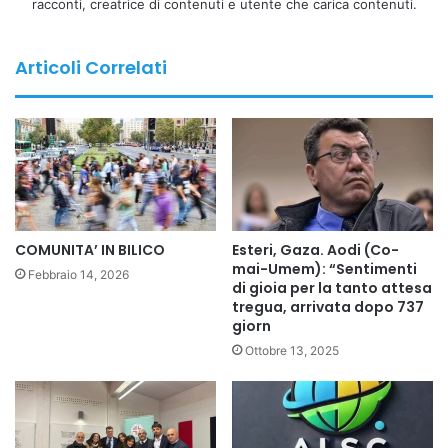
racconti, creatrice di contenuti e utente che carica contenuti.
impegnata in progetti di cooperazione sanitaria
internazionale in Burkina Faso e in altre parti sensibili del
mondo. La loro partecipazione si inserisce nel percorso
Articoli Correlati
operativo che Emergenza Sorrisi porta avanti da anni in
Africa e in Medioriente, con interventi sanitari strutturati,
continui e orientati in particolare alla cura dei bambini e al
rafforzamento delle capacità sanitarie locali.
IL PROF. FOAD AODI, A NOME DEI NOSTRI MOVIMENTI E
ASSOCIAZIONI, PRESENTE AL CIRCOLO DEI MAGISTRATI
COMUNITA’ IN BILICO
Esteri, Gaza. Aodi (Co-
DELLA CORTE DEI CONTI: SANITÀ, FORMAZIONE E
mai-Umem): “Sentimenti
Febbraio 14, 2026
di gioia per la tanto attesa
COMUNICAZIONE INTERNAZIONALE PER IL BURKINA
tregua, arrivata dopo 737
FASO
giorn
Ottobre 13, 2025
A nome delle associazioni e dei movimenti AMSI
(Associazione Medici di Origine Straniera in Italia), UMEM
(Unione Medica Euromediterranea), AISC_NEWS (Agenzia
Mondiale Britannica Informazione Senza Confini),