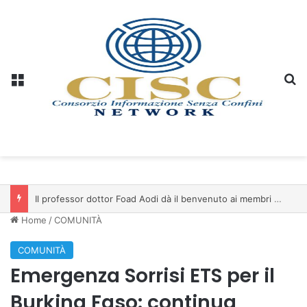
Menu
C
Il professor dottor Foad Aodi dà il benvenuto ai membri del Comitato per le Scienze delle Piramidi e le Scienze Archeologiche…
Home
/
COMUNITÀ
COMUNITÀ
Emergenza Sorrisi ETS per il
Burkina Faso: continua