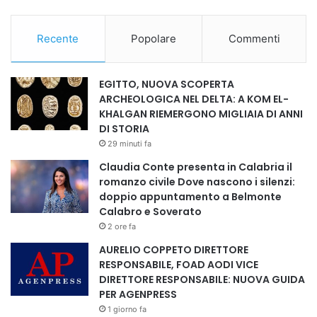
La capacità di trasporto dell’infrastruttura è di circa 2,5
Recente
Popolare
Commenti
milioni di barili di petrolio al giorno, rendendola una delle
principali vie alternative per il trasporto del greggio
proveniente dal Golfo.
EGITTO, NUOVA SCOPERTA
ARCHEOLOGICA NEL DELTA: A KOM EL-
COME FUNZIONA LA ROTTA ENERGETICA
KHALGAN RIEMERGONO MIGLIAIA DI ANNI
DI STORIA
29 minuti fa
Il sistema energetico legato al SUMED segue un percorso
Claudia Conte presenta in Calabria il
relativamente semplice ma estremamente efficace dal
romanzo civile Dove nascono i silenzi:
punto di vista logistico.
doppio appuntamento a Belmonte
Calabro e Soverato
Il petrolio saudita viene caricato nel porto di Yanbu, situato
2 ore fa
sulla costa del Mar Rosso.
AURELIO COPPETO DIRETTORE
RESPONSABILE, FOAD AODI VICE
Da lì le petroliere raggiungono il terminal egiziano di Ain
DIRETTORE RESPONSABILE: NUOVA GUIDA
PER AGENPRESS
Sokhna, dove il greggio viene immesso nel sistema di
1 giorno fa
pipeline.