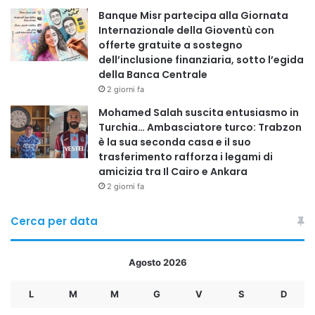
Banque Misr partecipa alla Giornata
Internazionale della Gioventù con
Attraverso il SUMED, il petrolio attraversa il deserto
offerte gratuite a sostegno
egiziano fino al terminal di Sidi Kerir, sul Mediterraneo.
dell’inclusione finanziaria, sotto l’egida
della Banca Centrale
Una volta arrivato sulla costa mediterranea, il greggio
2 giorni fa
viene nuovamente caricato sulle petroliere e inviato verso
Mohamed Salah suscita entusiasmo in
Europa e mercati internazionali.
Turchia… Ambasciatore turco: Trabzon
è la sua seconda casa e il suo
trasferimento rafforza i legami di
Questo sistema consente quindi di creare un collegamento
amicizia tra Il Cairo e Ankara
diretto tra Golfo Persico, Mar Rosso e Mediterraneo,
2 giorni fa
aggirando i passaggi marittimi più vulnerabili.
Cerca per data
UNA INFRASTRUTTURA CHIAVE PER IL COMMERCIO
PETROLIFERO
Agosto 2026
Il SUMED rappresenta già oggi una delle principali
L
M
M
G
V
S
D
alternative al Canale di Suez per il trasporto del petrolio.