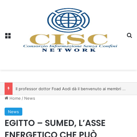
Menu
C
Il professor dottor Foad Aodi dà il benvenuto ai membri del Comitato per le Scienze delle Piramidi e le Scienze Archeologiche…
Home
/
News
News
EGITTO – SUMED, L’ASSE
ENERGETICO CHE PUÒ