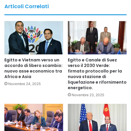
compagnie energetiche e analisti geopolitici: esistono
Articoli Correlati
rotte alternative capaci di aggirare lo Stretto di Hormuz e
garantire comunque il flusso del petrolio verso i mercati
internazionali?
Una delle risposte più concrete si trova nel cuore del
deserto egiziano.
Egitto e Vietnam verso un
Egitto e Canale di Suez
IL RUOLO DEI CHOKEPOINT NELLA GEOPOLITICA
accordo di libero scambio:
verso il 2030 Verde:
DELL’ENERGIA
nuovo asse economico tra
firmato protocollo per la
Africa e Asia
nuova stazione di
liquefazione e rifornimento
Novembre 24, 2025
Gli analisti definiscono chokepoint quei passaggi
energetico.
geografici ristretti attraverso i quali transitano enormi
Novembre 23, 2025
quantità di petrolio e gas.
Tra i principali nodi energetici del mondo figurano:
• Stretto di Hormuz