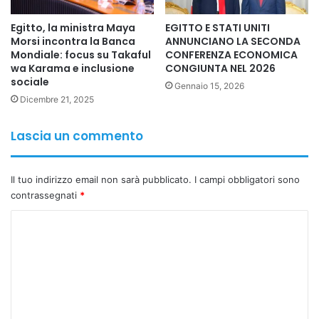
• Canale di Suez
Egitto, la ministra Maya
EGITTO E STATI UNITI
• Bab el-Mandeb
Morsi incontra la Banca
ANNUNCIANO LA SECONDA
Mondiale: focus su Takaful
CONFERENZA ECONOMICA
• Stretto di Malacca
wa Karama e inclusione
CONGIUNTA NEL 2026
• Bosforo e Dardanelli
sociale
Gennaio 15, 2026
Dicembre 21, 2025
Tra tutti, Hormuz rimane il più vulnerabile dal punto di vista
strategico e militare.
Lascia un commento
Una sua eventuale chiusura o limitazione del traffico
Il tuo indirizzo email non sarà pubblicato.
I campi obbligatori sono
potrebbe provocare shock energetici globali, con un
contrassegnati
*
aumento dei prezzi del petrolio, effetti sull’inflazione e
ripercussioni sulle catene industriali di numerosi Paesi.
C
o
È proprio per ridurre questa vulnerabilità che negli ultimi
m
decenni sono state sviluppate infrastrutture terrestri
m
alternative, capaci di aggirare i passaggi marittimi più
e
critici.