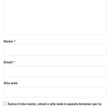
m
m
e
n
t
o
Nome
*
*
Email
*
Sito web
Salva il mio nome, email e sito web in questo browser per la