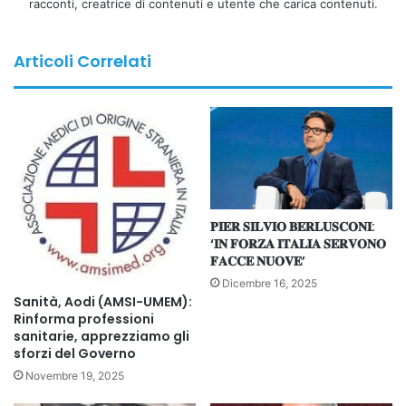
racconti, creatrice di contenuti e utente che carica contenuti.
Articoli Correlati
𝐏𝐈𝐄𝐑 𝐒𝐈𝐋𝐕𝐈𝐎 𝐁𝐄𝐑𝐋𝐔𝐒𝐂𝐎𝐍𝐈:
‘𝐈𝐍 𝐅𝐎𝐑𝐙𝐀 𝐈𝐓𝐀𝐋𝐈𝐀 𝐒𝐄𝐑𝐕𝐎𝐍𝐎
𝐅𝐀𝐂𝐂𝐄 𝐍𝐔𝐎𝐕𝐄’
Dicembre 16, 2025
Sanità, Aodi (AMSI-UMEM):
Rinforma professioni
sanitarie, apprezziamo gli
sforzi del Governo
Novembre 19, 2025