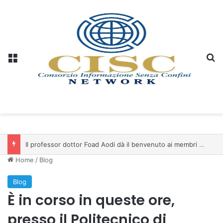
Menu
C
Il professor dottor Foad Aodi dà il benvenuto ai membri del Comitato per le Scienze delle Piramidi e le Scienze Archeologiche…
Home
/
Blog
Blog
È in corso in queste ore,
presso il Politecnico di