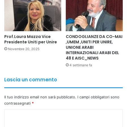
Prof.Laura Mazza Vice
CONDOGLIANZE DA CO-MAI
Presidente Uniti per Unire
,UMEM ,UNITI PER UNIRE,
UNIONE ARABI
Novembre 20, 2025
INTERNAZIONALI ARABI DEL
48 E AISC_NEWS
4 settimane fa
Lascia un commento
Il tuo indirizzo email non sarà pubblicato.
I campi obbligatori sono
contrassegnati
*
C
o