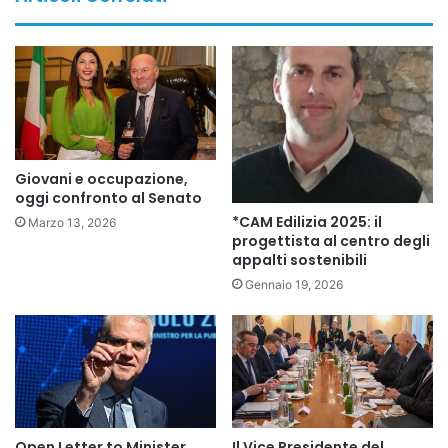
ruolo e le attività della Stampa Estera.
Buon lavoro al nuovo Consiglio!
Copy URL
Giovani e occupazione,
oggi confronto al Senato
*CAM Edilizia 2025: il
Marzo 13, 2026
progettista al centro degli
appalti sostenibili
Gennaio 19, 2026
Open Letter to Minister
Il Vice Presidente del