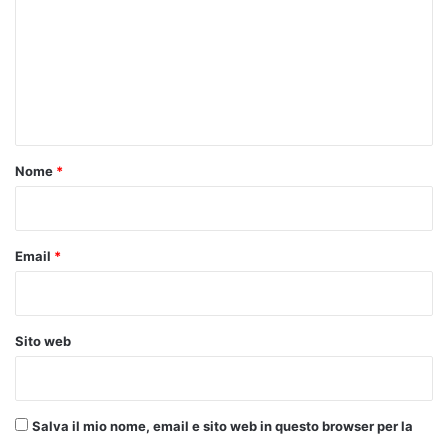
m
m
e
n
t
o
Nome
*
*
Email
*
Sito web
Salva il mio nome, email e sito web in questo browser per la