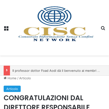
Menu
C
Il professor dottor Foad Aodi dà il benvenuto ai membri del Comitato per le Scienze delle Piramidi e le Scienze Archeologiche…
Home
/
Articolo
Articolo
CONGRATULAZIONI DAL
DIRETTORE RESPONSABILE