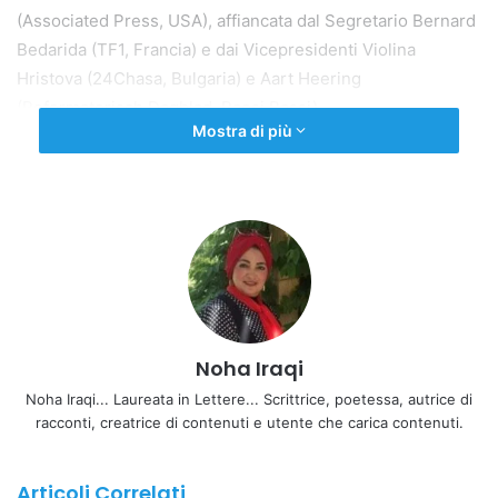
(Associated Press, USA), affiancata dal Segretario Bernard
Bedarida (TF1, Francia) e dai Vicepresidenti Violina
Hristova (24Chasa, Bulgaria) e Aart Heering
(Reformatorisch Dagblad, Paesi Bassi).
Mostra di più
Gli altri membri del Consiglio sono: Alvise Armellini
(Reuters, Gran Bretagna), Eva Pedersen (Bistandsaktuelt,
Norvegia), Sergio Hernan Mora (Valores R./Clarín,
Argentina), Gina de Azevedo Marques (RFI Brasil, Brasile),
Alfredo Tesio (Politiken, Danimarca), Virginia Kirst
(Handelsblatt, Germania), Susanne Schaller (Form
Magazin, Germania), Gianfranco Nitti (La Rondine,
Noha Iraqi
Finlandia).
Noha Iraqi... Laureata in Lettere... Scrittrice, poetessa, autrice di
In un contesto internazionale segnato da crisi e conflitti, il
racconti, creatrice di contenuti e utente che carica contenuti.
nuovo Direttivo ribadisce l’importanza di una stampa
libera, accurata e indipendente e si impegna a rafforzare il
Articoli Correlati