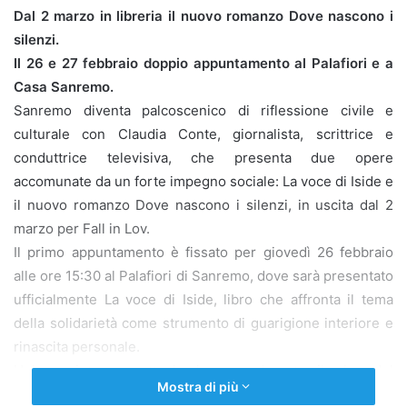
Dal 2 marzo in libreria il nuovo romanzo Dove nascono i
silenzi.
Il 26 e 27 febbraio doppio appuntamento al Palafiori e a
Casa Sanremo.
Sanremo diventa palcoscenico di riflessione civile e
culturale con Claudia Conte, giornalista, scrittrice e
conduttrice televisiva, che presenta due opere
accomunate da un forte impegno sociale: La voce di Iside e
il nuovo romanzo Dove nascono i silenzi, in uscita dal 2
marzo per Fall in Lov.
Il primo appuntamento è fissato per giovedì 26 febbraio
alle ore 15:30 al Palafiori di Sanremo, dove sarà presentato
ufficialmente La voce di Iside, libro che affronta il tema
della solidarietà come strumento di guarigione interiore e
rinascita personale.
Un’opera intensa e attuale che pone al centro il valore del
Mostra di più
dono e dell’empatia come risposta concreta al disagio