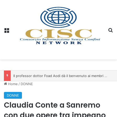
Menu
C
Il professor dottor Foad Aodi dà il benvenuto ai membri del Comitato per le Scienze delle Piramidi e le Scienze Archeologiche…
Home
/
DONNE
DONNE
Claudia Conte a Sanremo
con due opere tra impegno