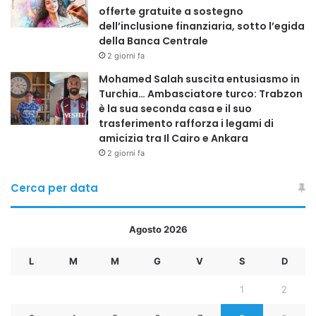
speranza, responsabilità collettiva e rinascita personale,
offerte gratuite a sostegno
dell’inclusione finanziaria, sotto l’egida
riportando al centro del dibattito pubblico il valore
della Banca Centrale
dell’ascolto, della solidarietà e dell’educazione come
2 giorni fa
strumenti fondamentali per costruire una società più
Mohamed Salah suscita entusiasmo in
consapevole.
Turchia… Ambasciatore turco: Trabzon
è la sua seconda casa e il suo
trasferimento rafforza i legami di
Copy URL
amicizia tra Il Cairo e Ankara
2 giorni fa
Cerca per data
Agosto 2026
L
M
M
G
V
S
D
1
2