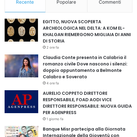
Recente
Popolare
Commenti
all’autrice, l’On. Gimmi Cangiano, componente della VII
Commissione Cultura, Scienza e Istruzione della Camera
EGITTO, NUOVA SCOPERTA
dei Deputati, e il Sen. Gianni Berrino, impegnato nella
ARCHEOLOGICA NEL DELTA: A KOM EL-
prevenzione e nel contrasto al bullismo e cyberbullismo.
KHALGAN RIEMERGONO MIGLIAIA DI ANNI
Claudia Conte, da sempre attiva nella difesa dei diritti
DI STORIA
umani e nella promozione della cultura della legalità, è
2 ore fa
Portavoce Ufficiale dell’Osservatorio Nazionale Bullismo e
Claudia Conte presenta in Calabria il
Disagio Giovanile e conduce su Rai Radio 1 “La mezz’ora
romanzo civile Dove nascono i silenzi:
legale”. Direttrice artistica del Ferrara Film Festival, nel
doppio appuntamento a Belmonte
Calabro e Soverato
corso della sua carriera ha ricevuto numerosi
4 ore fa
riconoscimenti, tra cui il Premio Personalità Europea –
AURELIO COPPETO DIRETTORE
Oscar dei Giovani in Campidoglio (2019), il Premio
RESPONSABILE, FOAD AODI VICE
Eccellenze Italiane al Senato (2021) e il Premio Remind
DIRETTORE RESPONSABILE: NUOVA GUIDA
“Buone Pratiche Comunicare l’Europa” al Parlamento
PER AGENPRESS
Europeo (2025).
1 giorno fa
Con questi due appuntamenti a Sanremo, Claudia Conte
Banque Misr partecipa alla Giornata
propone un percorso coerente che unisce denuncia e
Internazionale della Gioventù con