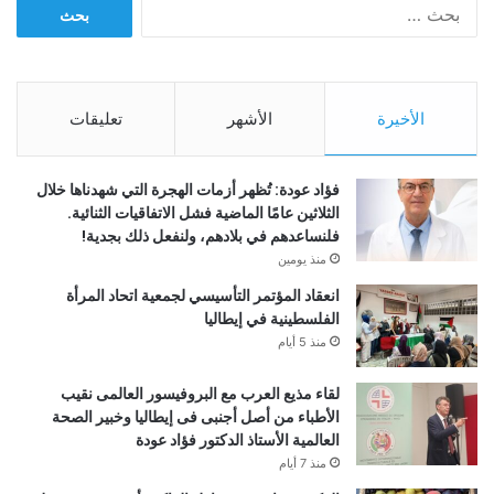
ا
ل
ب
ح
ث
الأخيرة
الأشهر
تعليقات
ع
ن
:
فؤاد عودة: تُظهر أزمات الهجرة التي شهدناها خلال
الثلاثين عامًا الماضية فشل الاتفاقيات الثنائية.
فلنساعدهم في بلادهم، ولنفعل ذلك بجدية!
منذ يومين
انعقاد المؤتمر التأسيسي لجمعية اتحاد المرأة
الفلسطينية في إيطاليا
منذ 5 أيام
لقاء مذيع العرب مع البروفيسور العالمى نقيب
الأطباء من أصل أجنبى فى إيطاليا وخبير الصحة
العالمية الأستاذ الدكتور فؤاد عودة
منذ 7 أيام