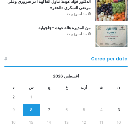
الدكتور فؤاد عودة: تناول الفاكهة أمر ضرورى وعلى
مرضى السكرى «الحذر»
منذ أسبوع واحد
من المديرة هالة عودة -جلجولية
منذ أسبوع واحد
Cerca per data
أغسطس 2026
ن
ث
أرب
خ
ج
س
د
2
1
9
8
7
6
5
4
3
16
15
14
13
12
11
10