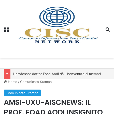
Menu
C
Il professor dottor Foad Aodi dà il benvenuto ai membri del Comitato per le Scienze delle Piramidi e le Scienze Archeologiche…
Home
/
Comunicato Stampa
Comunicato Stampa
AMSI-UXU-AISCNEWS: IL
PROF. FOAD AODI INSIGNITO