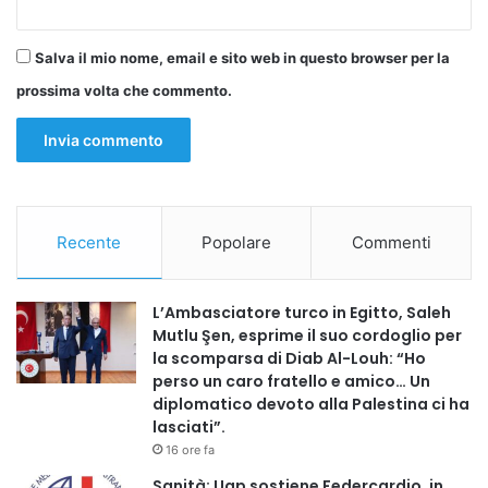
rispetto reciproco, sulla conoscenza e sulla convivenza
civile», conclude Aodi. «Sono valori che appartengono da
Salva il mio nome, email e sito web in questo browser per la
sempre al Manifesto Uniti per Unire e che continueranno a
prossima volta che commento.
guidare il nostro impegno quotidiano.»
AODI: “UN PREMIO CHE APPARTIENE A TUTTA LA RETE
ASSOCIATIVA”
«Ricevo questo premio con grande emozione e lo
considero un riconoscimento che appartiene a tutta la
Recente
Popolare
Commenti
nostra rete associativa», dichiara il professor Foad Aodi,
medico fisiatra, giornalista internazionale, divulgatore
L’Ambasciatore turco in Egitto, Saleh
scientifico, esperto in salute globale, membro del Registro
Mutlu Şen, esprime il suo cordoglio per
Esperti FNOMCeO e docente dell’Università di Tor Vergata.
la scomparsa di Diab Al-Louh: “Ho
«Da oltre 26 anni le nostre associazioni e i nostri
perso un caro fratello e amico… Un
movimenti lavorano per favorire integrazione, dialogo
diplomatico devoto alla Palestina ci ha
lasciati”.
interculturale, cooperazione internazionale e corretta
16 ore fa
informazione. La cucina mediterranea rappresenta uno
Sanità: Uap sostiene Federcardio, in