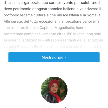
d’Italia ha organizzato due serate-evento per celebrare il
ricco patrimonio enogastronomico italiano e valorizzare il
profondo legame culturale che unisce l’Italia e la Somalia.
Alle serate, del tutto eccezionali nel peculiare panorama
socio-culturale della Capitale Mogadiscio, hanno
partecipato complessivamente circa 150 invitati: non solo
esponenti istituzionali – alti rappresentanti delle istituzioni
somale (tra cui sette Ministri), le più alte cariche militari, i
Capi delle Missioni diplomatiche ed i rappresentanti delle
Mostra di più
diverse agenzie delle Nazioni Unite presenti nel Paese –
ma anche esponenti dell’imprenditoria e del terzo settore,
del mondo della cultura e della società civile somala, che
ancora annovera molti italofoni tra le generazioni più
mature, professionisti e connazionali in servizio presso le
organizzazioni internazionali.
Il calendario di iniziative della rassegna è stato arricchito
da un progetto pilota con otto ragazzi che ragazze somali