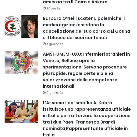
amicizia tra Il Cairo e Ankara
17 ore fa
Barbara O’Neill scatena polemiche: i
medici egiziani chiedono la
cancellazione del suo corso a El Gouna
e il blocco dei suoi contenuti
1 giorno fa
AMSI-UMEM-UXU: Infermieri stranieri in
Veneto, Belluno apre la
sperimentazione. Servono procedure
più rapide, regole certe e piena
valorizzazione delle competenze
internazionali
2 giorni fa
L’Association Ismaïlia Al Kobra
istituisce una rappresentanza ufficiale
in Italia per rafforzare la cooperazione
tra i due Paesi Francesca Brandi
nominata Rappresentante ufficiale in
Italia