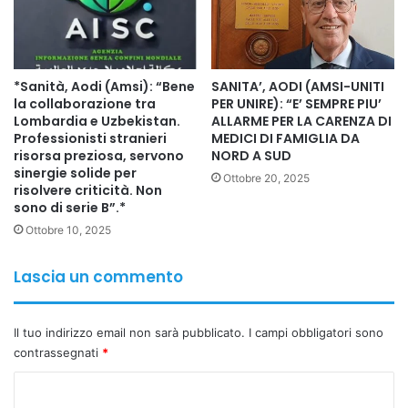
dell’Ambasciata.
*Sanità, Aodi (Amsi): “Bene
SANITA’, AODI (AMSI-UNITI
la collaborazione tra
PER UNIRE): “E’ SEMPRE PIU’
Lombardia e Uzbekistan.
ALLARME PER LA CARENZA DI
Professionisti stranieri
MEDICI DI FAMIGLIA DA
risorsa preziosa, servono
NORD A SUD
sinergie solide per
Ottobre 20, 2025
risolvere criticità. Non
sono di serie B”.*
Ottobre 10, 2025
Lascia un commento
Il tuo indirizzo email non sarà pubblicato.
I campi obbligatori sono
contrassegnati
*
C