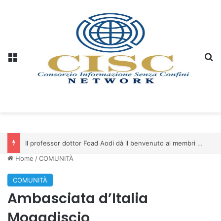
Menu
C
Il professor dottor Foad Aodi dà il benvenuto ai membri del Comitato per le Scienze delle Piramidi e le Scienze Archeologiche…
Home
/
COMUNITÀ
COMUNITÀ
Ambasciata d’Italia
Mogadiscio