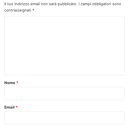
Il tuo indirizzo email non sarà pubblicato.
I campi obbligatori sono
contrassegnati
*
C
o
m
m
e
n
t
o
Nome
*
*
Email
*