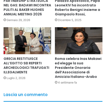
breve arriverà una circolare illustrativa delle modalità che i
PARTNERSHIP STRATEGICA
Palazzo Apostolico, Papa
NEL GAS: BADAWI INCONTRA
LeoneXIV ha incontrato
colleghi dovranno seguire per percepire il trattamento di
PULITI AL BAKER HUGHES
Roberto Benigni insieme a
missione.
ANNUAL MEETING 2026
Giampaolo Rossi,
Gennaio 29, 2026
Dicembre 5, 2025
Concorso interno per titoli ed esami a 118 posti da
vicecommissario
A breve verranno inviate, ai 249 candidati idonei alle prove
scritte, le convocazioni per le selezioni psicoattitudinali,
che verranno effettuate subito dopo l’Epifania.
GRECIA RESTITUISCE
Roma celebra Inas Makawi
Roma 11 dicembre 2025
ALL’EGITTO SEI REPERTI
ed elegge la sua
ARCHEOLOGICI TRAFUGATI
Presidente Onoraria
ILLEGALMENTE
dell’Associazione di
Amicizia Italiano-Arabo
Luglio 2, 2026
Copy URL
4 settimane fa
Lascia un commento