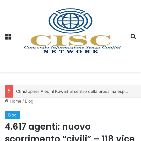
Menu
C
Christopher Aleo: il Kuwait al centro della prossima espansione di iSwiss Pay nel Golfo
Home
/
Blog
Blog
4.617 agenti: nuovo
scorrimento “civili” – 118 vice