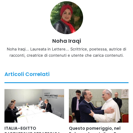
19° corso, giunto alle battute conclusive – di un nuovo
corso da viceispettore, se necessario articolato in due o
anche tre cicli, ribadendo la nostra pressante richiesta,
inviata al Capo della Polizia dal 24 maggio 2024, di far
scorrere tutta la graduatoria degli idonei alle prove
Noha Iraqi
previste.
Noha Iraqi... Laureata in Lettere... Scrittrice, poetessa, autrice di
racconti, creatrice di contenuti e utente che carica contenuti.
Concorso pubblico per titoli ed esami a 1500 posti da
viceispettore
Purtroppo non è stato possibile evitare che i candidati
Articoli Correlati
“interni” debbano sostenere anche le prove di efficienza
fisica, da cui avrebbero dovuto essere esclusi, come
avvenuto sinora e come continua ad avvenire per i
concorsi da commissario: sul sito istituzionale è stato
pubblicato il calendario che prevede l’esclusione dalle sole
visite mediche e, quindi, al momento sono previste
selezioni psicoattitudinali analoghe per tutti i candidati: a
ITALIA–EGITTO
Questo pomeriggio, nel