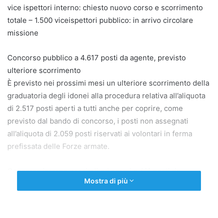
vice ispettori interno: chiesto nuovo corso e scorrimento
totale – 1.500 viceispettori pubblico: in arrivo circolare
missione
Concorso pubblico a 4.617 posti da agente, previsto
ulteriore scorrimento
È previsto nei prossimi mesi un ulteriore scorrimento della
graduatoria degli idonei alla procedura relativa all’aliquota
di 2.517 posti aperti a tutti anche per coprire, come
previsto dal bando di concorso, i posti non assegnati
all’aliquota di 2.059 posti riservati ai volontari in ferma
prefissata delle Forze armate.
Concorso interno per titoli ed esami a 411 posti da
Mostra di più
viceispettore
Abbiamo sollecitiamo l’istituzione, possibilmente a partire
dal 20 gennaio 2026 – cioè subito dopo la conclusione del