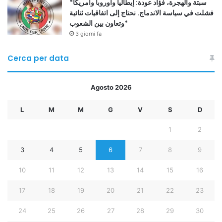
*سبتة والهجرة، فؤاد عودة: إيطاليا وأوروبا وأمريكا
فشلت في سياسة الاندماج. نحتاج إلى اتفاقيات ثنائية
وتعاون بين الشعوب*
3 giorni fa
Cerca per data
Agosto 2026
L
M
M
G
V
S
D
1
2
3
4
5
6
7
8
9
10
11
12
13
14
15
16
17
18
19
20
21
22
23
24
25
26
27
28
29
30